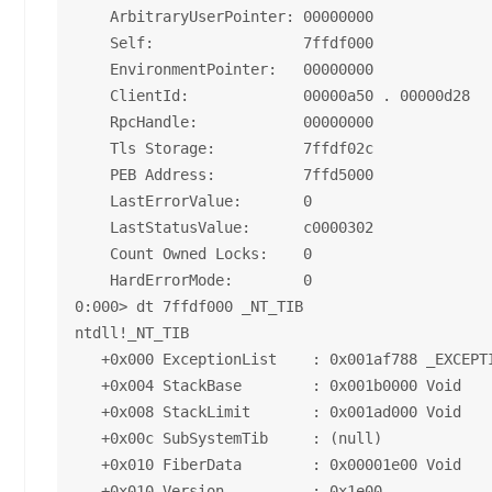
    ArbitraryUserPointer: 00000000

    Self:                 7ffdf000

    EnvironmentPointer:   00000000

    ClientId:             00000a50 . 00000d28

    RpcHandle:            00000000

    Tls Storage:          7ffdf02c

    PEB Address:          7ffd5000

    LastErrorValue:       0

    LastStatusValue:      c0000302

    Count Owned Locks:    0

    HardErrorMode:        0

0:000> dt 7ffdf000 _NT_TIB

ntdll!_NT_TIB

   +0x000 ExceptionList    : 0x001af788 _EXCEPTI
   +0x004 StackBase        : 0x001b0000 Void

   +0x008 StackLimit       : 0x001ad000 Void

   +0x00c SubSystemTib     : (null) 

   +0x010 FiberData        : 0x00001e00 Void

   +0x010 Version          : 0x1e00
