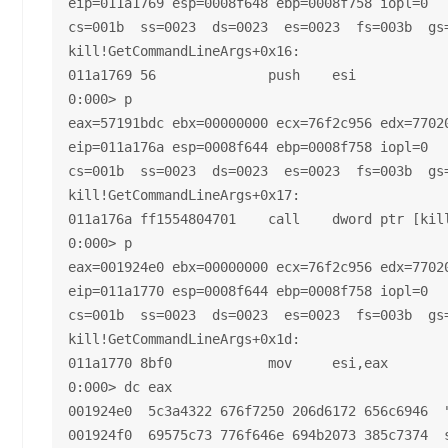
eip=011a1769 esp=0008f648 ebp=0008f758 iopl=0   
cs=001b  ss=0023  ds=0023  es=0023  fs=003b  gs=
kill!GetCommandLineArgs+0x16:

011a1769 56              push    esi

0:000> p

eax=57191bdc ebx=00000000 ecx=76f2c956 edx=77020
eip=011a176a esp=0008f644 ebp=0008f758 iopl=0   
cs=001b  ss=0023  ds=0023  es=0023  fs=003b  gs=
kill!GetCommandLineArgs+0x17:

011a176a ff1554804701    call    dword ptr [kil
0:000> p

eax=001924e0 ebx=00000000 ecx=76f2c956 edx=77020
eip=011a1770 esp=0008f644 ebp=0008f758 iopl=0   
cs=001b  ss=0023  ds=0023  es=0023  fs=003b  gs=
kill!GetCommandLineArgs+0x1d:

011a1770 8bf0            mov     esi,eax

0:000> dc eax

001924e0  5c3a4322 676f7250 206d6172 656c6946  "
001924f0  69575c73 776f646e 694b2073 385c7374  s