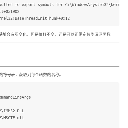
aulted to export symbols for C:\Windows\system32\kernel32
l+0x1902

存在，基址会有所变化，但是偏移不变，还是可以正常定位到漏洞函数。
exe的符号表，获取到每个函数的名称。
mmandLineArgs

\IMM32.DLL

\MSCTF.dll
