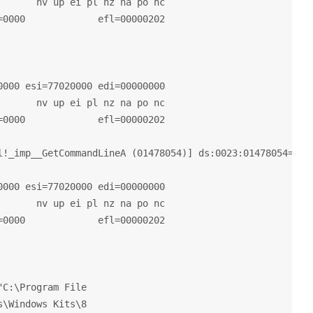
      nv up ei pl nz na po nc

0000             efl=00000202

000 esi=77020000 edi=00000000

      nv up ei pl nz na po nc

0000             efl=00000202

l!_imp__GetCommandLineA (01478054)] ds:0023:01478054={ker
000 esi=77020000 edi=00000000

      nv up ei pl nz na po nc

0000             efl=00000202

C:\Program File

\Windows Kits\8
