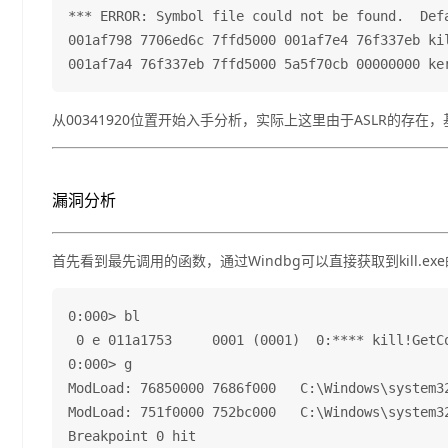
*** ERROR: Symbol file could not be found.  Def
001af798 7706ed6c 7ffd5000 001af7e4 76f337eb kil
从00341920位置开始入手分析，实际上这里由于ASLR的
漏洞分析
首先看到最先调用的函数，通过Windbg可以直接获取到kill.
0:000> bl

 0 e 011a1753     0001 (0001)  0:**** kill!GetCo
0:000> g

ModLoad: 76850000 7686f000   C:\Windows\system32
ModLoad: 751f0000 752bc000   C:\Windows\system32
Breakpoint 0 hit
