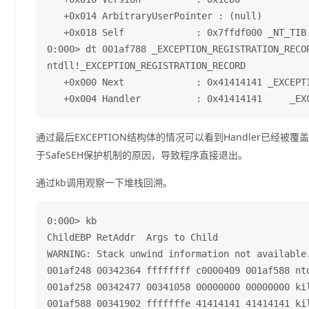
   +0x014 ArbitraryUserPointer : (null) 

   +0x018 Self             : 0x7ffdf000 _NT_TIB

0:000> dt 001af788 _EXCEPTION_REGISTRATION_RECOR
ntdll!_EXCEPTION_REGISTRATION_RECORD

   +0x000 Next             : 0x41414141 _EXCEPTI
通过最后EXCEPTION结构体的情况可以看到Handler已经
于SafeSEH保护机制的原因，导致程序直接退出。
通过kb调用观察一下堆栈回溯。
0:000> kb

ChildEBP RetAddr  Args to Child              

WARNING: Stack unwind information not available.
001af248 00342364 ffffffff c0000409 001af588 ntd
001af258 00342477 00341058 00000000 00000000 kil
001af588 00341902 fffffffe 41414141 41414141 kil