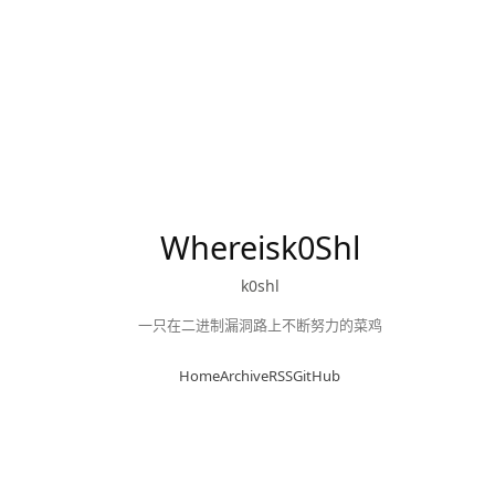
Whereisk0Shl
k0shl
一只在二进制漏洞路上不断努力的菜鸡
Home
Archive
RSS
GitHub