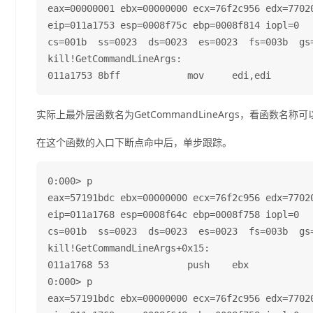
eax=00000001 ebx=00000000 ecx=76f2c956 edx=77020
eip=011a1753 esp=0008f75c ebp=0008f814 iopl=0   
cs=001b  ss=0023  ds=0023  es=0023  fs=003b  gs=
kill!GetCommandLineArgs:

实际上最外层函数名为GetCommandLineArgs，看函数
在这个函数的入口下断点命中后，单步跟踪。
0:000> p

eax=57191bdc ebx=00000000 ecx=76f2c956 edx=77020
eip=011a1768 esp=0008f64c ebp=0008f758 iopl=0   
cs=001b  ss=0023  ds=0023  es=0023  fs=003b  gs=
kill!GetCommandLineArgs+0x15:

011a1768 53              push    ebx

0:000> p

eax=57191bdc ebx=00000000 ecx=76f2c956 edx=77020