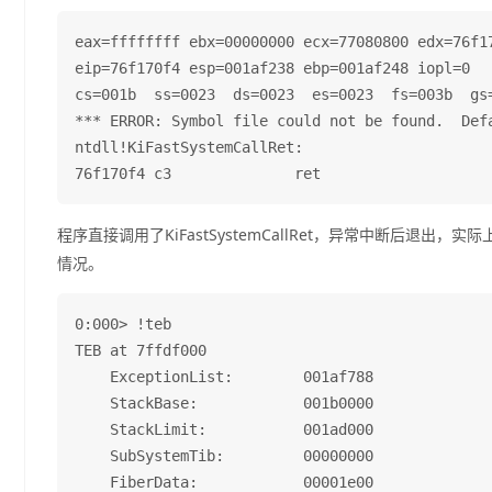
eax=ffffffff ebx=00000000 ecx=77080800 edx=76f17
eip=76f170f4 esp=001af238 ebp=001af248 iopl=0   
cs=001b  ss=0023  ds=0023  es=0023  fs=003b  gs=
*** ERROR: Symbol file could not be found.  Def
ntdll!KiFastSystemCallRet:

程序直接调用了KiFastSystemCallRet，异常中断后退
情况。
0:000> !teb

TEB at 7ffdf000

    ExceptionList:        001af788

    StackBase:            001b0000

    StackLimit:           001ad000

    SubSystemTib:         00000000

    FiberData:            00001e00
