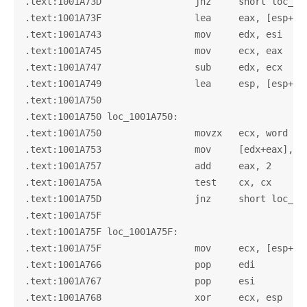
.text:1001A73D                 jnz     short loc_100
.text:1001A73F                 lea     eax, [esp+218
.text:1001A743                 mov     edx, esi

.text:1001A745                 mov     ecx, eax

.text:1001A747                 sub     edx, ecx

.text:1001A749                 lea     esp, [esp+0]

.text:1001A750

.text:1001A750 loc_1001A750:                       
.text:1001A750                 movzx   ecx, word ptr
.text:1001A753                 mov     [edx+eax], cx
.text:1001A757                 add     eax, 2

.text:1001A75A                 test    cx, cx

.text:1001A75D                 jnz     short loc_100
.text:1001A75F

.text:1001A75F loc_1001A75F:                       
.text:1001A75F                 mov     ecx, [esp+218
.text:1001A766                 pop     edi

.text:1001A767                 pop     esi

.text:1001A768                 xor     ecx, esp
