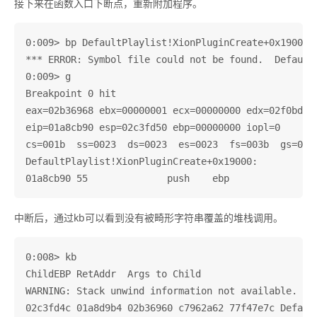
接下来在函数入口下断点，重新附加程序。
0:009> bp DefaultPlaylist!XionPluginCreate+0x19000

*** ERROR: Symbol file could not be found.  Default
0:009> g

Breakpoint 0 hit

eax=02b36968 ebx=00000001 ecx=00000000 edx=02f0bd50 
eip=01a8cb90 esp=02c3fd50 ebp=00000000 iopl=0       
cs=001b  ss=0023  ds=0023  es=0023  fs=003b  gs=0000
DefaultPlaylist!XionPluginCreate+0x19000:

中断后，通过kb可以看到没有被畸形字符串覆盖的堆栈调用。
0:008> kb

ChildEBP RetAddr  Args to Child              

WARNING: Stack unwind information not available. Fol
02c3fd4c 01a8d9b4 02b36960 c7962a62 77f47e7c Default