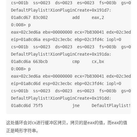
cs=001b  ss=0023  ds=0023  es=0023  fs=003b  gs=0000
DefaultPlaylist!XionPluginCreate+0x191d7:

01a8cd67 83c002          add     eax,2

0:008> p

eax=02c3ed6a ebx=00000000 ecx=7b830041 edx=02c3ed0a 
eip=01a8cd6a esp=02c3ecbc ebp=02c3fd4c iopl=0       
cs=001b  ss=0023  ds=0023  es=0023  fs=003b  gs=0000
DefaultPlaylist!XionPluginCreate+0x191da:

01a8cd6a 663bcb          cmp     cx,bx

0:008> p

eax=02c3ed6a ebx=00000000 ecx=7b830041 edx=02c3ed0a 
eip=01a8cd6d esp=02c3ecbc ebp=02c3fd4c iopl=0       
cs=001b  ss=0023  ds=0023  es=0023  fs=003b  gs=0000
DefaultPlaylist!XionPluginCreate+0x191dd:

这处循环会对cx进行缓冲区拷贝，拷贝的是eax的值，而eax的值
正是畸形字符串。