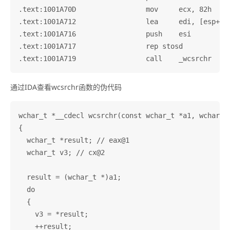
.text:1001A70D                 mov     ecx, 82h

.text:1001A712                 lea     edi, [esp+21C
.text:1001A716                 push    esi          
.text:1001A717                 rep stosd

通过IDA查看wcsrchr函数的伪代码
wchar_t *__cdecl wcsrchr(const wchar_t *a1, wchar_t 
{

  wchar_t *result; // eax@1

  wchar_t v3; // cx@2

  result = (wchar_t *)a1;

  do

  {

    v3 = *result;

    ++result;
