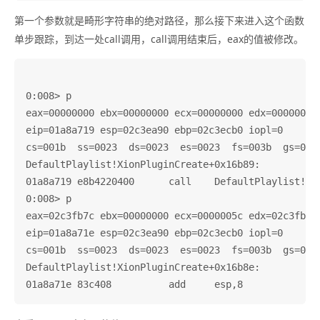
第一个参数就是畸形字符串的绝对路径，那么接下来进入这个函数
单步跟踪，到达一处call调用，call调用结束后，eax的值被修改。
0:008> p

eax=00000000 ebx=00000000 ecx=00000000 edx=00000000 
eip=01a8a719 esp=02c3ea90 ebp=02c3ecb0 iopl=0       
cs=001b  ss=0023  ds=0023  es=0023  fs=003b  gs=0000
DefaultPlaylist!XionPluginCreate+0x16b89:

01a8a719 e8b4220400      call    DefaultPlaylist!Xio
0:008> p

eax=02c3fb7c ebx=00000000 ecx=0000005c edx=02c3fb28 
eip=01a8a71e esp=02c3ea90 ebp=02c3ecb0 iopl=0       
cs=001b  ss=0023  ds=0023  es=0023  fs=003b  gs=0000
DefaultPlaylist!XionPluginCreate+0x16b8e:
