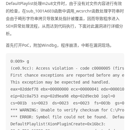
DefaultPlaylist处理m2u8文件时，由于没有对文件内容进行有效
的检查，在sub_1001A6E0函数中调用_wcsrchr函数处理字符串时
会由于畸形字符串拷贝导致某处指针被覆盖，因而导致程序进入
SEH异常处理流程，从而达到代码执行，下面对此漏洞进行详细分
析。
首先打开PoC，附加Windbg，程序崩溃，中断在漏洞现场。
0:009> g

(ce0.9cc): Access violation - code c0000005 (first c
First chance exceptions are reported before any exce
This exception may be expected and handled.

eax=02ddef78 ebx=00000000 ecx=00000041 edx=00001088 
eip=02c0a753 esp=02d9ea98 ebp=02d9ecb0 iopl=0       
cs=001b  ss=0023  ds=0023  es=0023  fs=003b  gs=0000
*** WARNING: Unable to verify checksum for C:\Progra
*** ERROR: Symbol file could not be found.  Default
DefaultPlaylist!XionPluginCreate+0x16bc3:
