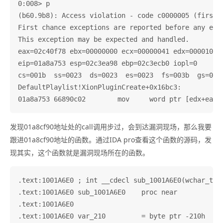
0:008> p

(b60.9b8): Access violation - code c0000005 (first c
First chance exceptions are reported before any exce
This exception may be expected and handled.

eax=02c40f78 ebx=00000000 ecx=00000041 edx=00001088 
eip=01a8a753 esp=02c3ea98 ebp=02c3ecb0 iopl=0       
cs=001b  ss=0023  ds=0023  es=0023  fs=003b  gs=0000
DefaultPlaylist!XionPluginCreate+0x16bc3:

发现01a8cf90地址处的call调用步过，会到达漏洞现场，那么我要
跟进01a8cf90地址的函数。通过IDA pro查看这个函数的源码，发
现其实，这个函数就是漏洞现场所在的函数。
.text:1001A6E0 ; int __cdecl sub_1001A6E0(wchar_t *)
.text:1001A6E0 sub_1001A6E0    proc near           
.text:1001A6E0

.text:1001A6E0 var_210         = byte ptr -210h
