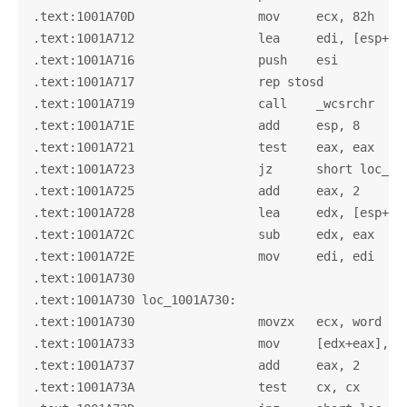
.text:1001A70D                 mov     ecx, 82h

.text:1001A712                 lea     edi, [esp+21C
.text:1001A716                 push    esi          
.text:1001A717                 rep stosd

.text:1001A719                 call    _wcsrchr

.text:1001A71E                 add     esp, 8

.text:1001A721                 test    eax, eax

.text:1001A723                 jz      short loc_100
.text:1001A725                 add     eax, 2

.text:1001A728                 lea     edx, [esp+218
.text:1001A72C                 sub     edx, eax

.text:1001A72E                 mov     edi, edi

.text:1001A730

.text:1001A730 loc_1001A730:                       
.text:1001A730                 movzx   ecx, word ptr
.text:1001A733                 mov     [edx+eax], cx
.text:1001A737                 add     eax, 2

.text:1001A73A                 test    cx, cx
