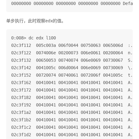
单步执行，此时观察edx的值。
0:008> dc edx l100

02c3f112  005c003a 006f0044 00750063 0065006d  :.\.D
02c3f122  0074006e 00200073 006e0061 00200064  n.t.s
02c3f132  00650053 00740074 006e0069 00730067  S.e.t
02c3f142  0041005c 006d0064 006e0069 00730069  \.A.d
02c3f152  00720074 00740061 0072006f 0041005c  t.r.a
02c3f162  00410041 00410041 00410041 00410041  A.A.A
02c3f172  00410041 00410041 00410041 00410041  A.A.A
02c3f182  00410041 00410041 00410041 00410041  A.A.A
02c3f192  00410041 00410041 00410041 00410041  A.A.A
02c3f1a2  00410041 00410041 00410041 00410041  A.A.A
02c3f1b2  00410041 00410041 00410041 00410041  A.A.A
02c3f1c2  00410041 00410041 00410041 00410041  A.A.A
02c3f1d2  00410041 00410041 00410041 00410041  A.A.A