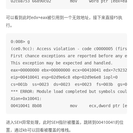
可以看到此时edx+eax被引用到一个无效地址，接下来直接F5执
行。
0:008> g

(ce0.9cc): Access violation - code c0000005 (first c
First chance exceptions are reported before any exce
This exception may be expected and handled.

eax=00000000 ebx=00000000 ecx=00410041 edx=7c9232bc 
eip=00410041 esp=02d9e6c8 ebp=02d9e6e8 iopl=0       
cs=001b  ss=0023  ds=0023  es=0023  fs=003b  gs=0000
*** ERROR: Module load completed but symbols could 
Xion+0x10041:

进入SEH异常处理，此时SEH指针被覆盖，跳转到00410041的位
置，通过kb可以回看被覆盖的堆栈。