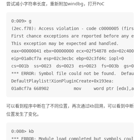
尝试减小字符串长度，重新附加windbg，打开PoC
0:009> g

(2ec.f78): Access violation - code c0000005 (first c
First chance exceptions are reported before any exce
This exception may be expected and handled.

eax=00000041 ebx=00000000 ecx=02f54878 edx=02c40000 
eip=01a8cf7a esp=02c3ecbc ebp=02c3fd4c iopl=0       
cs=001b  ss=0023  ds=0023  es=0023  fs=003b  gs=0000
*** ERROR: Symbol file could not be found.  Default
DefaultPlaylist!XionPluginCreate+0x193ea:

可以看到程序中断在了不同位置，再次通过kb回溯，可以看到中断
位置发生了变化。
0:008> kb

*** ERROR: Module load completed but symbols could 