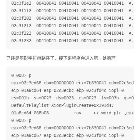
02c3f1e2  00410041 00410041 00410041 00410041  A.A.A
02c3f1f2  00410041 00410041 00410041 00410041  A.A.A
02c3f202  00410041 00410041 00410041 00410041  A.A.A
02c3f212  00410041 00410041 00410041 00410041  A.A.A
02c3f222  00410041 00410041 00410041 00410041  A.A.A
已经是畸形字符串路径了，接下来程序会进入第一处循环。
0:008> p

eax=02c3ed68 ebx=00000000 ecx=7b830041 edx=02c3ed0a 
eip=01a8cd64 esp=02c3ecbc ebp=02c3fd4c iopl=0       
cs=001b  ss=0023  ds=0023  es=0023  fs=003b  gs=0000
DefaultPlaylist!XionPluginCreate+0x191d4:

01a8cd64 668b08          mov     cx,word ptr [eax]  
0:008> p

eax=02c3ed68 ebx=00000000 ecx=7b830041 edx=02c3ed0a 
eip=01a8cd67 esp=02c3ecbc ebp=02c3fd4c iopl=0       