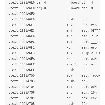
.text:1001A6E0 var_4           = dword ptr -4

.text:1001A6E0 arg_0           = dword ptr  8

.text:1001A6E0

.text:1001A6E0                 push    ebp

.text:1001A6E1                 mov     ebp, esp

.text:1001A6E3                 and     esp, 0FFFFFFF
.text:1001A6E6                 sub     esp, 210h

.text:1001A6EC                 mov     eax, ___secur
.text:1001A6F1                 xor     eax, esp

.text:1001A6F3                 mov     [esp+210h+var
.text:1001A6FA                 xor     eax, eax

.text:1001A6FC                 movzx   edx, ax

.text:1001A6FF                 push    esi

.text:1001A700                 mov     esi, [ebp+arg
.text:1001A703                 push    edi

.text:1001A704                 mov     eax, edx

.text:1001A706                 shl     edx, 10h

.text:1001A709                 or      eax, edx

.text:1001A70B                 push    5Ch          