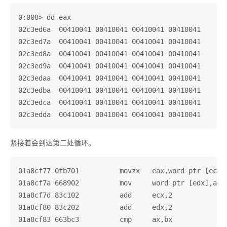
0:008> dd eax

02c3ed6a  00410041 00410041 00410041 00410041

02c3ed7a  00410041 00410041 00410041 00410041

02c3ed8a  00410041 00410041 00410041 00410041

02c3ed9a  00410041 00410041 00410041 00410041

02c3edaa  00410041 00410041 00410041 00410041

02c3edba  00410041 00410041 00410041 00410041

02c3edca  00410041 00410041 00410041 00410041

紧接着会到达第二处循环。
01a8cf77 0fb701          movzx   eax,word ptr [ecx] 
01a8cf7a 668902          mov     word ptr [edx],ax

01a8cf7d 83c102          add     ecx,2

01a8cf80 83c202          add     edx,2

01a8cf83 663bc3          cmp     ax,bx
