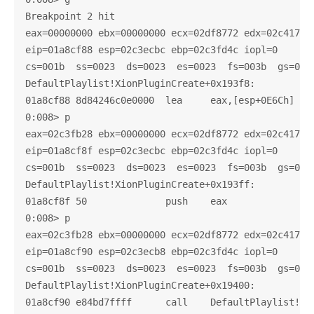
Breakpoint 2 hit

eax=00000000 ebx=00000000 ecx=02df8772 edx=02c41762 
eip=01a8cf88 esp=02c3ecbc ebp=02c3fd4c iopl=0       
cs=001b  ss=0023  ds=0023  es=0023  fs=003b  gs=0000
DefaultPlaylist!XionPluginCreate+0x193f8:

01a8cf88 8d84246c0e0000  lea     eax,[esp+0E6Ch]

0:008> p

eax=02c3fb28 ebx=00000000 ecx=02df8772 edx=02c41762 
eip=01a8cf8f esp=02c3ecbc ebp=02c3fd4c iopl=0       
cs=001b  ss=0023  ds=0023  es=0023  fs=003b  gs=0000
DefaultPlaylist!XionPluginCreate+0x193ff:

01a8cf8f 50              push    eax

0:008> p

eax=02c3fb28 ebx=00000000 ecx=02df8772 edx=02c41762 
eip=01a8cf90 esp=02c3ecb8 ebp=02c3fd4c iopl=0       
cs=001b  ss=0023  ds=0023  es=0023  fs=003b  gs=0000
DefaultPlaylist!XionPluginCreate+0x19400:

01a8cf90 e84bd7ffff      call    DefaultPlaylist!Xio