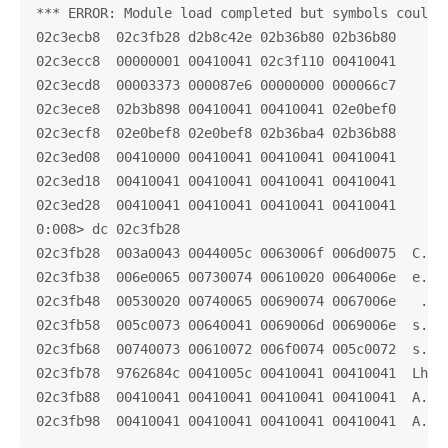
*** ERROR: Module load completed but symbols could 
02c3ecb8  02c3fb28 d2b8c42e 02b36b80 02b36b80

02c3ecc8  00000001 00410041 02c3f110 00410041

02c3ecd8  00003373 000087e6 00000000 000066c7

02c3ece8  02b3b898 00410041 00410041 02e0bef0

02c3ecf8  02e0bef8 02e0bef8 02b36ba4 02b36b88

02c3ed08  00410000 00410041 00410041 00410041

02c3ed18  00410041 00410041 00410041 00410041

02c3ed28  00410041 00410041 00410041 00410041

0:008> dc 02c3fb28

02c3fb28  003a0043 0044005c 0063006f 006d0075  C.:.\
02c3fb38  006e0065 00730074 00610020 0064006e  e.n.t
02c3fb48  00530020 00740065 00690074 0067006e   .S.e
02c3fb58  005c0073 00640041 0069006d 0069006e  s.\.A
02c3fb68  00740073 00610072 006f0074 005c0072  s.t.r
02c3fb78  9762684c 0041005c 00410041 00410041  Lhb.\
02c3fb88  00410041 00410041 00410041 00410041  A.A.A