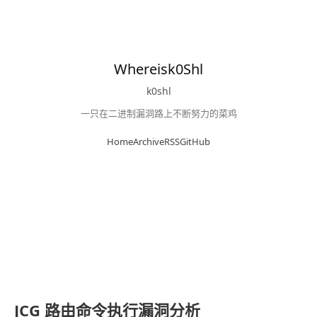
Whereisk0Shl
k0shl
一只在二进制漏洞路上不断努力的菜鸡
Home
Archive
RSS
GitHub
JCG 路由命令执行漏洞分析