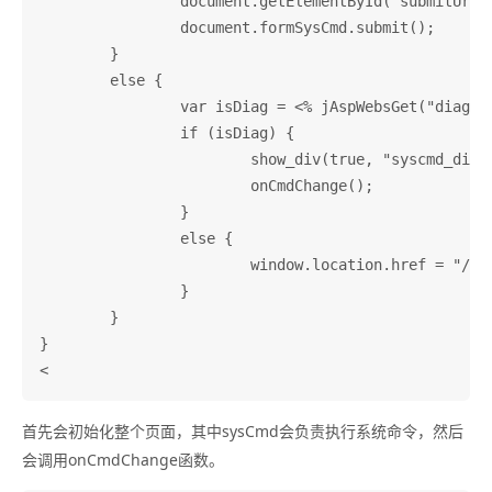
		document.getElementById("submitUrl").value = "/result.htm";

		document.formSysCmd.submit();

	}

	else {

		var isDiag = <% jAspWebsGet("diag-support"); %>;

		if (isDiag) {

			show_div(true, "syscmd_div");

			onCmdChange();

		}

		else {

			window.location.href = "/";

		}

	}

}

首先会初始化整个页面，其中sysCmd会负责执行系统命令，然后
会调用onCmdChange函数。