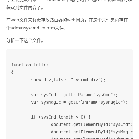
获取到文件内容了。
在web文件夹负责存放路由器的web网页，在这个文件夹内存在一
个adminsyscmd_m.htm文件。
分析一下这个文件。
function init()

{

	show_div(false, "syscmd_div");

	var sysCmd = getUrlParam("sysCmd");

	var sysMagic = getUrlParam("sysMagic");

	if (sysCmd.length > 0) {

		document.getElementById("sysCmd").value = sysCmd;

		document.getElementById("sysMagic").value = sysMagic;
