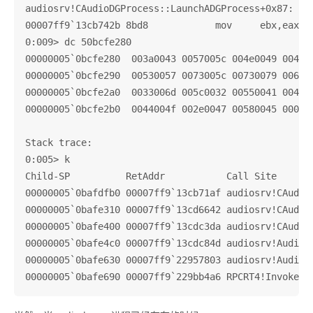
audiosrv!CAudioDGProcess::LaunchADGProcess+0x87:

00007ff9`13cb742b 8bd8            mov     ebx,eax

0:009> dc 50bcfe280

00000005`0bcfe280  003a0043 0057005c 004e0049 004f00
00000005`0bcfe290  00530057 0073005c 00730079 006500
00000005`0bcfe2a0  0033006d 005c0032 00550041 004900
00000005`0bcfe2b0  0044004f 002e0047 00580045 000000
Stack trace:

0:005> k

Child-SP          RetAddr           Call Site

00000005`0bafdfb0 00007ff9`13cb71af audiosrv!CAudioD
00000005`0bafe310 00007ff9`13cd6642 audiosrv!CAudioD
00000005`0bafe400 00007ff9`13cdc3da audiosrv!CAudioD
00000005`0bafe4c0 00007ff9`13cdc84d audiosrv!AudioSe
00000005`0bafe630 00007ff9`22957803 audiosrv!AudioSe