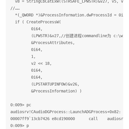
  v8 = StringCbCatExW((STRSAFE_LPWSTR)&v27, v5, v6, 
//……

  *(_QWORD *)&ProcessInformation.dwProcessId = 0i64;
  if ( CreateProcessW(

         0i64,

         (LPWSTR)&v27,//创建进程commandline为 c:\windo
         &ProcessAttributes,

         0i64,

         1,

         v2 << 18,

         0i64,

         0i64,

         (LPSTARTUPINFOW)&v26,

         &ProcessInformation) )

0:009> pc

audiosrv!CAudioDGProcess::LaunchADGProcess+0x82:

00007ff9`13cb7426 e8cd190000      call    audiosrv!S
0:009> p
