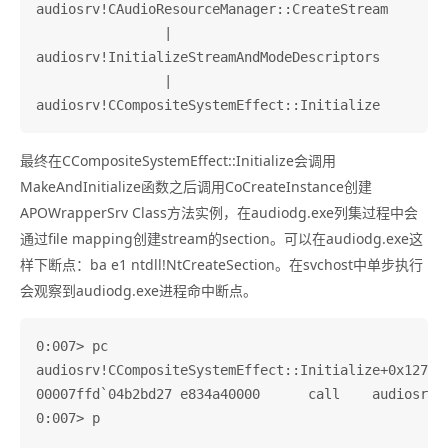
audiosrv!CAudioResourceManager::CreateStream

                |       

audiosrv!InitializeStreamAndModeDescriptors

                |

最终在CCompositeSystemEffect::Initialize会调用
MakeAndInitialize函数之后调用CoCreateInstance创建
APOWrapperSrv Class方法实例，在audiodg.exe列集过程中会
通过file mapping创建stream的section。可以在audiodg.exe这
样下断点：ba e1 ntdll!NtCreateSection。在svchost中单步执行
会观察到audiodg.exe进程命中断点。
0:007> pc

audiosrv!CCompositeSystemEffect::Initialize+0x127:

00007ffd`04b2bd27 e834a40000      call    audiosrv!
0:007> p
