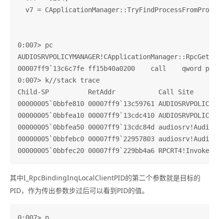
  v7 = CApplicationManager::TryFindProcessFromProces
0:007> pc

AUDIOSRVPOLICYMANAGER!CApplicationManager::RpcGetPro
00007ff9`13c6c7fe ff15b40a0200    call    qword ptr
0:007> k//stack trace

Child-SP          RetAddr           Call Site

00000005`0bbfe810 00007ff9`13c59761 AUDIOSRVPOLICYMA
00000005`0bbfea10 00007ff9`13cdc410 AUDIOSRVPOLICYMA
00000005`0bbfea50 00007ff9`13cdc84d audiosrv!AudioSe
00000005`0bbfebc0 00007ff9`22957803 audiosrv!AudioSe
其中I_RpcBindingInqLocalClientPID的第二个参数就是目标的
PID，作为传出参数步过后可以看到PID的值。
0:007> p
