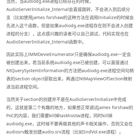
当然，当audiodg.exe进程已经存在的时候，
AudioServerInitialize_Internal会直接跳转，不会进入到后续分
支（比如使用james forshaw的这种方法在调用Initialize的时候会
先进入这个函数，但是如果audiodg.exe进程存在则不会进入创建
进程的分支），这点感兴趣的读者可以自己调试，代码实现也在
AudioServerInitialize_Internal函数中。
因此实际上IMMDevieEnumerator只是确保audiodg.exe一定会
被创建出来，若当前系统audiodg.exe已被创建，可以直接通过
NtQuerySystemInformation的方法把audiodg.exe进程空间句柄
表的section object获取出来，再通过NtMapViewOfSection映射
进当前进程空间。
当然关于section的创建并不是在AudioServerInitialize中完成
的，这就是第二个有趣的地方，如果想正常调试james forshaw的
PoC的内容，我们需要kill掉taskhostw进程，同时kill掉
audiodg.exe，这时候不要再做其他的声卡相关操作，否则又会在
audiosrv触发创建audio.srv流程（比如SndVol.exe进程）。