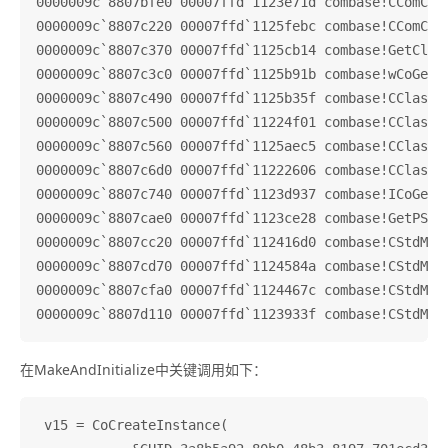
0000009c`8807bfe0 00007ffd`1123e71d combase!CComCat
0000009c`8807c220 00007ffd`1125febc combase!CComCat
0000009c`8807c370 00007ffd`1125cb14 combase!GetClas
0000009c`8807c3c0 00007ffd`1125b91b combase!wCoGetT
0000009c`8807c490 00007ffd`1125b35f combase!CClassC
0000009c`8807c500 00007ffd`11224f01 combase!CClassC
0000009c`8807c560 00007ffd`1125aec5 combase!CClassC
0000009c`8807c6d0 00007ffd`11222606 combase!CClassC
0000009c`8807c740 00007ffd`1123d937 combase!ICoGetC
0000009c`8807cae0 00007ffd`1123ce28 combase!GetPSFa
0000009c`8807cc20 00007ffd`112416d0 combase!CStdMar
0000009c`8807cd70 00007ffd`1124584a combase!CStdMar
0000009c`8807cfa0 00007ffd`1124467c combase!CStdMar
在MakeAndInitialize中关键调用如下：
 v15 = CoCreateInstance(
