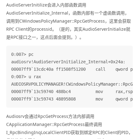
AudioServerInitilize会进入内部函数调用
AudioServerInitialize_Internal，函数内部有一个虚函数调用，
调用到CWindowsPolicyManager::RpcGetProcess，这里会获取
RPC Client的processid。（是的，其实AudioServerInitialize就
是RPC接口之一，这点后面会提到。）。
0:007> pc

audiosrv!AudioServerInitialize_Internal+0x24a:

00007ff9`13cdc40a ff1508f51200    call    qword ptr
0:007> u rax

AUDIOSRVPOLICYMANAGER!CWindowsPolicyManager::RpcGetP
00007ff9`13c59740 488bc4          mov     rax,rsp

Audiosrv会通过RpcGetProcess方法内部调用
CApplicationManager::RpcGetProcess最终调用
I_RpcBindingInqLocalClientPID获取到绑定RPC的Client的PID，