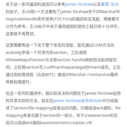
关于这一系列漏洞的成因可以参考
james forshaw
以及
看雪-王cb
的帖子，王cb用c++方法重构了james forshaw关于DfMarshal中
DuplicateHandle条件竞争(TOCTOU)的漏洞攻击流程，两者都可
以作为参考，王cb帖子中关于漏洞成因的逆向工程已经十分详尽，
这里就不再赘述。
这里需要再说一下关于整个攻击的流程，首先通过COM方法向
audiodg申请一个共享内存section，之后调用
NtViewMapofSection方法将section handle映射到当前进程空
间，之后将section写入sdfmarshalpackage的hmem成员，之后
通过高权限进程（比如BITS）触发DfMarshal->Unmarshal最终
导致权限提升。
在这一系列的漏洞中，我比较关注的问题在于james forshaw运用
的共享内存的方法，其实在
james forshaw去年的slide
中已经描
述了section/file mapping容易出的问题，仔细阅读wrk源码，file
mapping本身也属于section的一部分，关于createsection的实
现可以阅读wrk源码base\ntos\mm\creatsec.c中