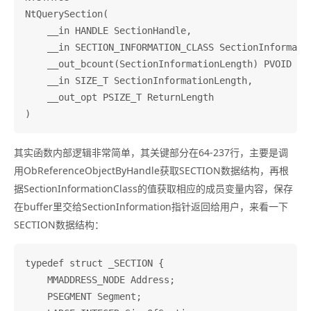
NtQuerySection(

    __in HANDLE SectionHandle,

    __in SECTION_INFORMATION_CLASS SectionInformatio
    __out_bcount(SectionInformationLength) PVOID Sec
    __in SIZE_T SectionInformationLength,

    __out_opt PSIZE_T ReturnLength

其实函数内部逻辑非常简单，其关键部分在64-237行，主要是调
用ObReferenceObjectByHandle获取SECTION数据结构，再根
据SectionInformationClass的值获取相应的成员变量内容，保存
在buffer里交给SectionInformation指针返回给用户，来看一下
SECTION数据结构：
typedef struct _SECTION {

    MMADDRESS_NODE Address;

    PSEGMENT Segment;
