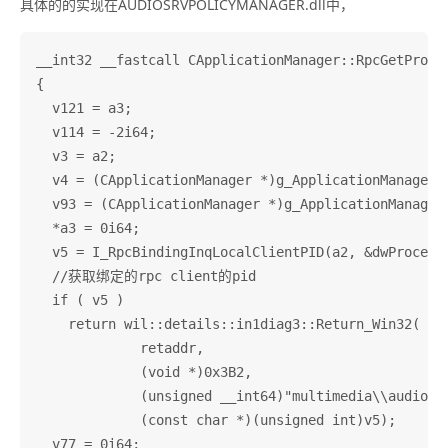
具体的的实现在AUDIOSRVPOLICYMANAGER.dll中，
__int32 __fastcall CApplicationManager::RpcGetProce
{

  v121 = a3;

  v114 = -2i64;

  v3 = a2;

  v4 = (CApplicationManager *)g_ApplicationManager;

  v93 = (CApplicationManager *)g_ApplicationManager;
  *a3 = 0i64;

  v5 = I_RpcBindingInqLocalClientPID(a2, &dwProcessI
  //获取绑定的rpc client的pid

  if ( v5 )

    return wil::details::in1diag3::Return_Win32(

             retaddr,

             (void *)0x3B2,

             (unsigned __int64)"multimedia\\audioco
             (const char *)(unsigned int)v5);

  v77 = 0i64;
