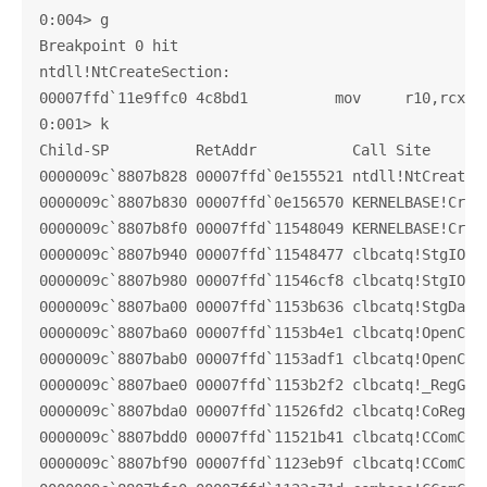
0:004> g

Breakpoint 0 hit

ntdll!NtCreateSection:

00007ffd`11e9ffc0 4c8bd1          mov     r10,rcx

0:001> k

Child-SP          RetAddr           Call Site

0000009c`8807b828 00007ffd`0e155521 ntdll!NtCreateSe
0000009c`8807b830 00007ffd`0e156570 KERNELBASE!Creat
0000009c`8807b8f0 00007ffd`11548049 KERNELBASE!Creat
0000009c`8807b940 00007ffd`11548477 clbcatq!StgIO::M
0000009c`8807b980 00007ffd`11546cf8 clbcatq!StgIO::O
0000009c`8807ba00 00007ffd`1153b636 clbcatq!StgDatab
0000009c`8807ba60 00007ffd`1153b4e1 clbcatq!OpenComp
0000009c`8807bab0 00007ffd`1153adf1 clbcatq!OpenComp
0000009c`8807bae0 00007ffd`1153b2f2 clbcatq!_RegGetI
0000009c`8807bda0 00007ffd`11526fd2 clbcatq!CoRegGet
0000009c`8807bdd0 00007ffd`11521b41 clbcatq!CComClas
0000009c`8807bf90 00007ffd`1123eb9f clbcatq!CComCLBC