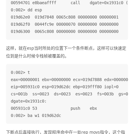
00594701 e8baeaffff      call    dgate+0x1931c0 (005
0:002> dd esp

019d62e0  019d7848 0065c808 00000000 00000001

019d62f0  0044fc9e 00000070 00000000 00000000

这样，就在esp当时所处的位置下一个条件断点，这样可以快速定
位到是什么时候令栈帧被覆盖的。
0:002> t

eax=00000001 ebx=00000000 ecx=019d7888 edx=00000001 
eip=005931c0 esp=019d62dc ebp=019fff80 iopl=0       
cs=001b  ss=0023  ds=0023  es=0023  fs=003b  gs=0000
dgate+0x1931c0:

005931c0 53              push    ebx

下断点后直接执行，发现程序命中在一处rep movs指令，这个指