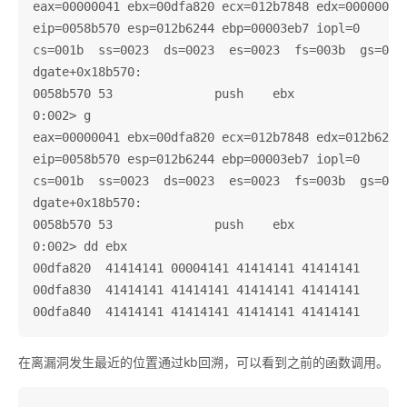
eax=00000041 ebx=00dfa820 ecx=012b7848 edx=00000001 
eip=0058b570 esp=012b6244 ebp=00003eb7 iopl=0       
cs=001b  ss=0023  ds=0023  es=0023  fs=003b  gs=0000
dgate+0x18b570:

0058b570 53              push    ebx

0:002> g

eax=00000041 ebx=00dfa820 ecx=012b7848 edx=012b6278 
eip=0058b570 esp=012b6244 ebp=00003eb7 iopl=0       
cs=001b  ss=0023  ds=0023  es=0023  fs=003b  gs=0000
dgate+0x18b570:

0058b570 53              push    ebx

0:002> dd ebx

00dfa820  41414141 00004141 41414141 41414141

00dfa830  41414141 41414141 41414141 41414141

在离漏洞发生最近的位置通过kb回溯，可以看到之前的函数调用。