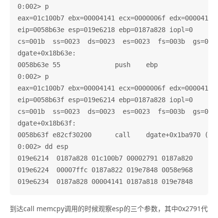
0:002> p

eax=01c100b7 ebx=00004141 ecx=0000006f edx=000041b0 
eip=0058b63e esp=019e6218 ebp=0187a828 iopl=0       
cs=001b  ss=0023  ds=0023  es=0023  fs=003b  gs=0000
dgate+0x18b63e:

0058b63e 55              push    ebp

0:002> p

eax=01c100b7 ebx=00004141 ecx=0000006f edx=000041b0 
eip=0058b63f esp=019e6214 ebp=0187a828 iopl=0       
cs=001b  ss=0023  ds=0023  es=0023  fs=003b  gs=0000
dgate+0x18b63f:

0058b63f e82cf30200      call    dgate+0x1ba970 (005
0:002> dd esp

019e6214  0187a828 01c100b7 00002791 0187a820

019e6224  00007ffc 0187a822 019e7848 0058e968

到达call memcpy调用的时候观察esp的三个参数，其中0x2791代