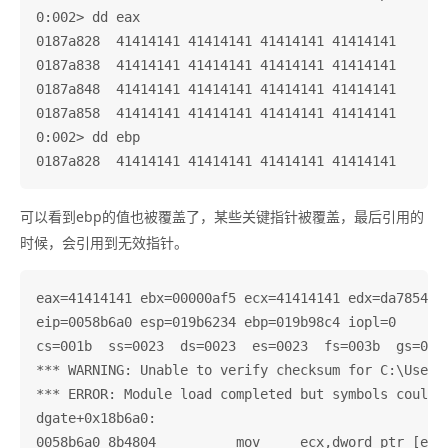
0:002> dd eax

0187a828  41414141 41414141 41414141 41414141

0187a838  41414141 41414141 41414141 41414141

0187a848  41414141 41414141 41414141 41414141

0187a858  41414141 41414141 41414141 41414141

0:002> dd ebp

可以看到ebp的值也被覆盖了，某些关键指针被覆盖，最后引用的
时候，会引用到无效指针。
eax=41414141 ebx=00000af5 ecx=41414141 edx=da7854d8 
eip=0058b6a0 esp=019b6234 ebp=019b98c4 iopl=0       
cs=001b  ss=0023  ds=0023  es=0023  fs=003b  gs=0000
*** WARNING: Unable to verify checksum for C:\Users\
*** ERROR: Module load completed but symbols could 
dgate+0x18b6a0:
