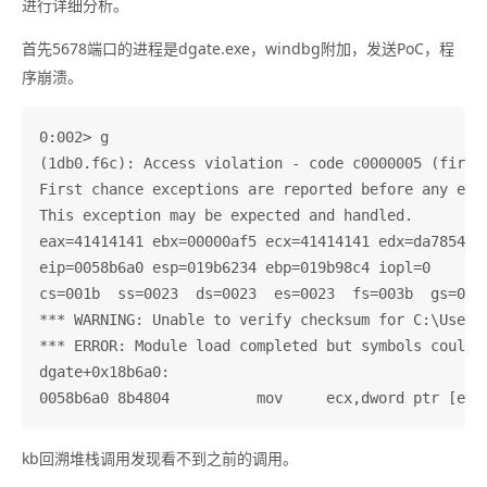
进行详细分析。
首先5678端口的进程是dgate.exe，windbg附加，发送PoC，程
序崩溃。
0:002> g

(1db0.f6c): Access violation - code c0000005 (first 
First chance exceptions are reported before any exce
This exception may be expected and handled.

eax=41414141 ebx=00000af5 ecx=41414141 edx=da7854d8 
eip=0058b6a0 esp=019b6234 ebp=019b98c4 iopl=0       
cs=001b  ss=0023  ds=0023  es=0023  fs=003b  gs=0000
*** WARNING: Unable to verify checksum for C:\Users\
*** ERROR: Module load completed but symbols could 
dgate+0x18b6a0:

kb回溯堆栈调用发现看不到之前的调用。