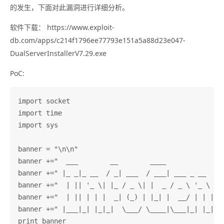
的发生，下面对此漏洞进行详细分析。
软件下载： https://www.exploit-
db.com/apps/c214f1796ee77793e151a5a88d23e047-
DualServerInstallerV7.29.exe
PoC:
import socket

import time

import sys

banner = "\n\n"

banner +="  ___        __        ____               
banner +=" |_ _|_ __  / _| ___  / ___| ___ _ __     
banner +="  | || '_ \| |_ / _ \| |  _ / _ \ '_ \    
banner +="  | || | | |  _| (_) | |_| |  __/ | | |  /
banner +=" |___|_| |_|_|  \___/ \____|\___|_| |_| /_
print banner
