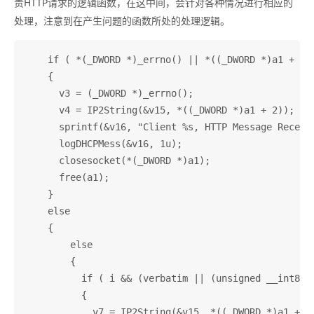
责HTTP请求的逻辑函数，在这中间，会针对各种情况进行相应的
处理，注意到在产生问题的函数所处的处理逻辑。
    if ( *(_DWORD *)_errno() || *((_DWORD *)a1 + 8) 
    {

      v3 = (_DWORD *)_errno();

      v4 = IP2String(&v15, *((_DWORD *)a1 + 2));

      sprintf(&v16, "Client %s, HTTP Message Receive
      logDHCPMess(&v16, 1u);

      closesocket(*(_DWORD *)a1);

      free(a1);

    }

    else

    {

        else

        {

          if ( i && (verbatim || (unsigned __int8)by
          {

            v7 = IP2String(&v15, *((_DWORD *)a1 + 2)