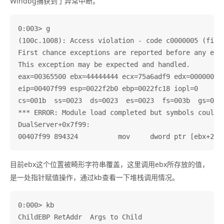
Windbg捕获到了异常中断。
0:003> g

(100c.1008): Access violation - code c0000005 (first
First chance exceptions are reported before any exce
This exception may be expected and handled.

eax=00365500 ebx=44444444 ecx=75a6adf9 edx=00000000 
eip=00407f99 esp=0022f2b0 ebp=0022fc18 iopl=0       
cs=001b  ss=0023  ds=0023  es=0023  fs=003b  gs=0000
*** ERROR: Module load completed but symbols could n
DualServer+0x7f99:

目前ebx这个位置被畸形字符串覆盖，这里调用ebx所存放的值，
是一处指针赋值操作，通过kb查看一下堆栈调用情况。
0:000> kb

ChildEBP RetAddr  Args to Child              
