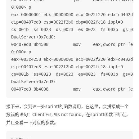
0:000> p

eax=00000001 ebx=00000000 ecx=0022f220 edx=c0402dff 
eip=00407ed0 esp=0022f2b0 ebp=0022fc18 iopl=0       
cs=001b  ss=0023  ds=0023  es=0023  fs=003b  gs=0000
DualServer+0x7ed0:

00407ed0 8b4508          mov     eax,dword ptr [ebp+
0:000> p

eax=003c4258 ebx=00000000 ecx=0022f220 edx=c0402dff 
eip=00407ed3 esp=0022f2b0 ebp=0022fc18 iopl=0       
cs=001b  ss=0023  ds=0023  es=0023  fs=003b  gs=0000
DualServer+0x7ed3:

接下来，会到达一处sprintf的函数调用，在这里，会拼接成一个
报错的语句：Client %s, %s not found。在sprintf函数下断点，
并且查看一下对应的参数。