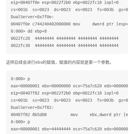
eip=00407f0e esp=0022f2b0 ebp=0022fc18 iopl=0       
cs=001b  ss=0023  ds=0023  es=0023  fs=003b  gs=0000
DualServer+0x7f0e:

00407f0e c744240402000000 mov     dword ptr [esp+4],
0:000> dd ebp+8

0022fc20  44444444 44444444 44444444 44444444

这样后续会进行ebx的赋值，赋值的内容就是第一个参数。
0:000> p

eax=00000001 ebx=00000000 ecx=75a7c620 edx=00000002 
eip=00407f82 esp=0022f2b0 ebp=0022fc18 iopl=0       
cs=001b  ss=0023  ds=0023  es=0023  fs=003b  gs=0000
DualServer+0x7f82:

00407f82 8b5d08          mov     ebx,dword ptr [ebp+
0:000> p

eax=00000001 ebx=44444444 ecx=75a7c620 edx=00000002 