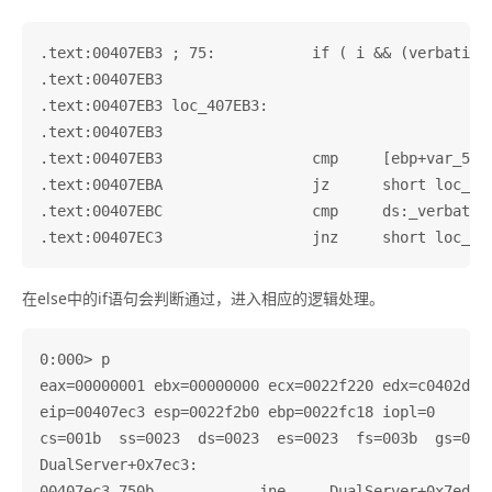
.text:00407EB3 ; 75:           if ( i && (verbatim |
.text:00407EB3

.text:00407EB3 loc_407EB3:                         
.text:00407EB3                                     
.text:00407EB3                 cmp     [ebp+var_52C]
.text:00407EBA                 jz      short loc_407
.text:00407EBC                 cmp     ds:_verbatim,
在else中的if语句会判断通过，进入相应的逻辑处理。
0:000> p

eax=00000001 ebx=00000000 ecx=0022f220 edx=c0402dff 
eip=00407ec3 esp=0022f2b0 ebp=0022fc18 iopl=0       
cs=001b  ss=0023  ds=0023  es=0023  fs=003b  gs=0000
DualServer+0x7ec3:

00407ec3 750b            jne     DualServer+0x7ed0 (