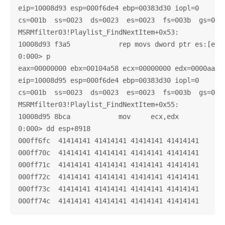
eip=10008d93 esp=000f6de4 ebp=00383d30 iopl=0       
cs=001b  ss=0023  ds=0023  es=0023  fs=003b  gs=0000
MSRMfilter03!Playlist_FindNextItem+0x53:

10008d93 f3a5            rep movs dword ptr es:[edi]
0:000> p

eax=00000000 ebx=00104a58 ecx=00000000 edx=0000aacd 
eip=10008d95 esp=000f6de4 ebp=00383d30 iopl=0       
cs=001b  ss=0023  ds=0023  es=0023  fs=003b  gs=0000
MSRMfilter03!Playlist_FindNextItem+0x55:

10008d95 8bca            mov     ecx,edx

0:000> dd esp+8918

000ff6fc  41414141 41414141 41414141 41414141

000ff70c  41414141 41414141 41414141 41414141

000ff71c  41414141 41414141 41414141 41414141

000ff72c  41414141 41414141 41414141 41414141

000ff73c  41414141 41414141 41414141 41414141
