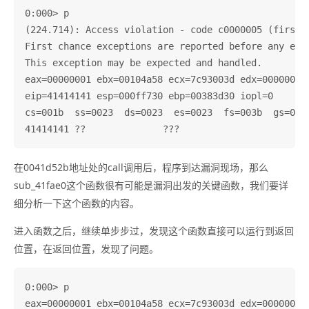
0:000> p

(224.714): Access violation - code c0000005 (first c
First chance exceptions are reported before any exce
This exception may be expected and handled.

eax=00000001 ebx=00104a58 ecx=7c93003d edx=00000010 
eip=41414141 esp=000ff730 ebp=00383d30 iopl=0       
cs=001b  ss=0023  ds=0023  es=0023  fs=003b  gs=0000
在0041d52b地址处的call调用后，程序到达漏洞现场，那么
sub_41fae0这个函数很有可能是漏洞出发的关键函数，我们要详
细分析一下这个函数的内容。
进入函数之后，继续单步步过，发现这个函数直接可以运行到返回
位置，在返回位置，发现了问题。
0:000> p

eax=00000001 ebx=00104a58 ecx=7c93003d edx=00000010 