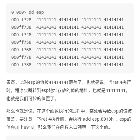
0:000> dd esp

000ff728  41414141 41414141 41414141 41414141

000ff738  41414141 41414141 41414141 41414141

000ff748  41414141 41414141 41414141 41414141

000ff758  41414141 41414141 41414141 41414141

000ff768  41414141 41414141 41414141 41414141

000ff778  41414141 41414141 41414141 41414141

果然，此时esp的值被41414141覆盖了，也就是说，当ret 4执行
时，程序会跳转到esp地址存放的值的地址，也就是41414141，
也就是我们可控的位置了。
那么也就是说，在这个函数执行的过程中，某处会导致esp的值被
覆盖，要注意一下ret 4执行前，会执行 add esp,8918h ，esp的
值会加上8918，那么我们在函数入口观察一下这个值。