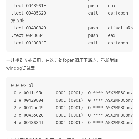
.text:0043561F                 push    ebx          
.text:00435620                 call    ds:fopen

第五处

.text:00436849                 push    offset aRb   
.text:0043684E                 push    eax          
一共找到五处调用，在这五处fopen调用下断点，重新附加
windbg调试器
0:010> bl

 0 e 0041c95d     0001 (0001)  0:**** ASX2MP3Convert
 1 e 0042980e     0001 (0001)  0:**** ASX2MP3Convert
 2 e 0042ad49     0001 (0001)  0:**** ASX2MP3Convert
 3 e 00435620     0001 (0001)  0:**** ASX2MP3Convert