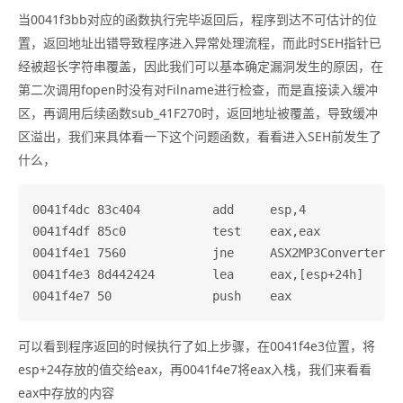
当0041f3bb对应的函数执行完毕返回后，程序到达不可估计的位
置，返回地址出错导致程序进入异常处理流程，而此时SEH指针已
经被超长字符串覆盖，因此我们可以基本确定漏洞发生的原因，在
第二次调用fopen时没有对Filname进行检查，而是直接读入缓冲
区，再调用后续函数sub_41F270时，返回地址被覆盖，导致缓冲
区溢出，我们来具体看一下这个问题函数，看看进入SEH前发生了
什么，
0041f4dc 83c404          add     esp,4

0041f4df 85c0            test    eax,eax

0041f4e1 7560            jne     ASX2MP3Converter+0x
0041f4e3 8d442424        lea     eax,[esp+24h]

可以看到程序返回的时候执行了如上步骤，在0041f4e3位置，将
esp+24存放的值交给eax，再0041f4e7将eax入栈，我们来看看
eax中存放的内容