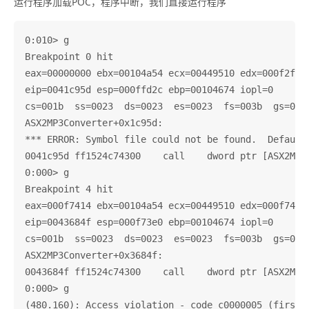
运行程序加载POC，程序中断，我们直接运行程序
0:010> g

Breakpoint 0 hit

eax=00000000 ebx=00104a54 ecx=00449510 edx=000f2f3a 
eip=0041c95d esp=000ffd2c ebp=00104674 iopl=0       
cs=001b  ss=0023  ds=0023  es=0023  fs=003b  gs=0000
ASX2MP3Converter+0x1c95d:

*** ERROR: Symbol file could not be found.  Default
0041c95d ff1524c74300    call    dword ptr [ASX2MP3
0:000> g

Breakpoint 4 hit

eax=000f7414 ebx=00104a54 ecx=00449510 edx=000f7414 
eip=0043684f esp=000f73e0 ebp=00104674 iopl=0       
cs=001b  ss=0023  ds=0023  es=0023  fs=003b  gs=0000
ASX2MP3Converter+0x3684f:

0043684f ff1524c74300    call    dword ptr [ASX2MP3
0:000> g

(480.160): Access violation - code c0000005 (first c