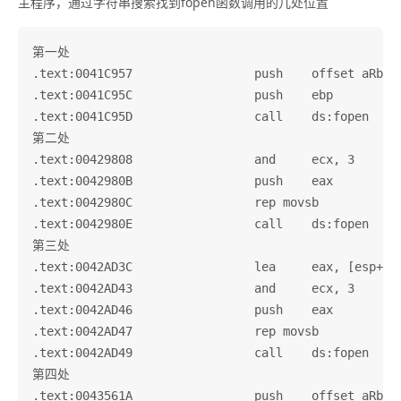
主程序，通过字符串搜索找到fopen函数调用的几处位置
第一处

.text:0041C957                 push    offset aRb   
.text:0041C95C                 push    ebp          
.text:0041C95D                 call    ds:fopen

第二处

.text:00429808                 and     ecx, 3

.text:0042980B                 push    eax          
.text:0042980C                 rep movsb

.text:0042980E                 call    ds:fopen

第三处

.text:0042AD3C                 lea     eax, [esp+338
.text:0042AD43                 and     ecx, 3

.text:0042AD46                 push    eax          
.text:0042AD47                 rep movsb

.text:0042AD49                 call    ds:fopen

第四处

.text:0043561A                 push    offset aRb   