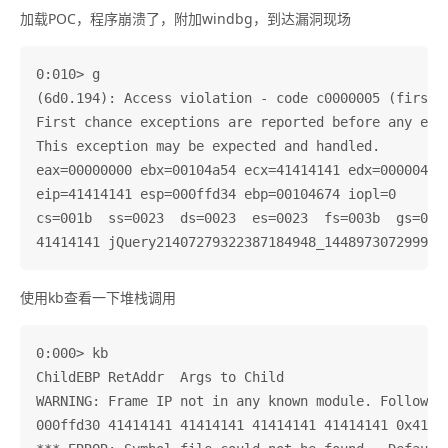
加载POC，程序崩溃了，附加windbg，到达漏洞现场
0:010> g

(6d0.194): Access violation - code c0000005 (first c
First chance exceptions are reported before any exce
This exception may be expected and handled.

eax=00000000 ebx=00104a54 ecx=41414141 edx=00000461 
eip=41414141 esp=000ffd34 ebp=00104674 iopl=0       
cs=001b  ss=0023  ds=0023  es=0023  fs=003b  gs=0000
使用kb查看一下堆栈调用
0:000> kb

ChildEBP RetAddr  Args to Child              

WARNING: Frame IP not in any known module. Following
000ffd30 41414141 41414141 41414141 41414141 0x41414