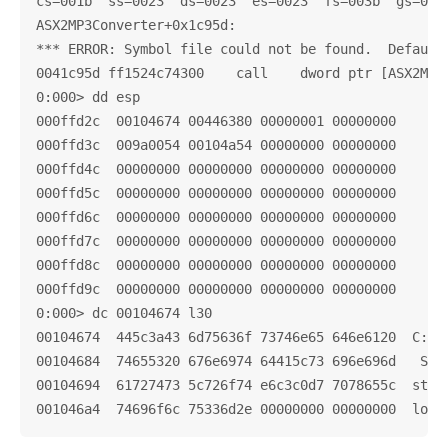
cs=001b  ss=0023  ds=0023  es=0023  fs=003b  gs=0000
ASX2MP3Converter+0x1c95d:

*** ERROR: Symbol file could not be found.  Default
0041c95d ff1524c74300    call    dword ptr [ASX2MP3
0:000> dd esp

000ffd2c  00104674 00446380 00000001 00000000

000ffd3c  009a0054 00104a54 00000000 00000000

000ffd4c  00000000 00000000 00000000 00000000

000ffd5c  00000000 00000000 00000000 00000000

000ffd6c  00000000 00000000 00000000 00000000

000ffd7c  00000000 00000000 00000000 00000000

000ffd8c  00000000 00000000 00000000 00000000

000ffd9c  00000000 00000000 00000000 00000000

0:000> dc 00104674 l30

00104674  445c3a43 6d75636f 73746e65 646e6120  C:\Do
00104684  74655320 676e6974 64415c73 696e696d   Sett
00104694  61727473 5c726f74 e6c3c0d7 7078655c  strat