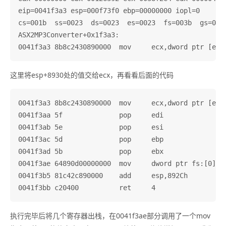
eip=0041f3a3 esp=000f73f0 ebp=00000000 iopl=0       
cs=001b  ss=0023  ds=0023  es=0023  fs=003b  gs=0000
ASX2MP3Converter+0x1f3a3:

这里将esp+8930处的值交给ecx，再看看后面的代码
0041f3a3 8b8c2430890000  mov     ecx,dword ptr [esp+
0041f3aa 5f              pop     edi

0041f3ab 5e              pop     esi

0041f3ac 5d              pop     ebp

0041f3ad 5b              pop     ebx

0041f3ae 64890d00000000  mov     dword ptr fs:[0],ec
0041f3b5 81c42c890000    add     esp,892Ch

执行完毕后将几个寄存器出栈，在0041f3ae部分调用了一个mov