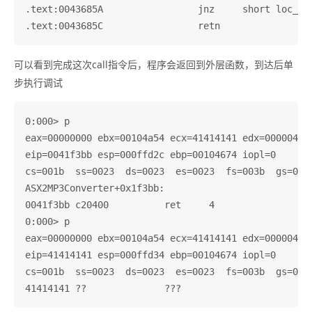
.text:0043685A                 jnz     short loc_436
可以看到完成这次call指令后，程序会返回到外层函数，到达后单
步执行调试
0:000> p

eax=00000000 ebx=00104a54 ecx=41414141 edx=00000461 
eip=0041f3bb esp=000ffd2c ebp=00104674 iopl=0       
cs=001b  ss=0023  ds=0023  es=0023  fs=003b  gs=0000
ASX2MP3Converter+0x1f3bb:

0041f3bb c20400          ret     4

0:000> p

eax=00000000 ebx=00104a54 ecx=41414141 edx=00000461 
eip=41414141 esp=000ffd34 ebp=00104674 iopl=0       
cs=001b  ss=0023  ds=0023  es=0023  fs=003b  gs=0000