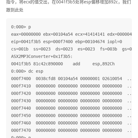
指令，将ecx的值交出，在0041f3b5处将esp偏移增加892c，我们
跟到此处
0:000> p

eax=00000000 ebx=00104a54 ecx=41414141 edx=00000461 
eip=0041f3b5 esp=000f7400 ebp=00104674 iopl=0       
cs=001b  ss=0023  ds=0023  es=0023  fs=003b  gs=0000
ASX2MP3Converter+0x1f3b5:

0041f3b5 81c42c890000    add     esp,892Ch

0:000> dc esp

000f7400  0038cfd8 00104a54 00000001 02610054  ..8.T
000f7410  00000000 00000000 00000000 00000000  .....
000f7420  00000000 00000000 00000000 00000000  .....
000f7430  00000000 00000000 00000000 00000000  .....
000f7440  00000000 00000000 00000000 00000000  .....
000f7450  00000000 00000000 00000000 00000000  .....
000f7460  00000000 00000000 00000000 00000000  .....
000f7470  00000000 00000000 00000000 00000000  .....
0:000> p
