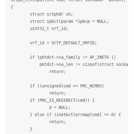
{

	struct sctphdr sh;

	struct ip6ctlparam *ip6cp = NULL;

	uint32_t vrf_id;

	vrf_id = SCTP_DEFAULT_VRFID;

	if (pktdst->sa_family != AF_INET6 ||

	    pktdst->sa_len != sizeof(struct sockaddr_in6))

		return;

	if ((unsigned)cmd >= PRC_NCMDS)

		return;

	if (PRC_IS_REDIRECT(cmd)) {

		d = NULL;

	} else if (inet6ctlerrmap[cmd] == 0) {

		return;

	}
