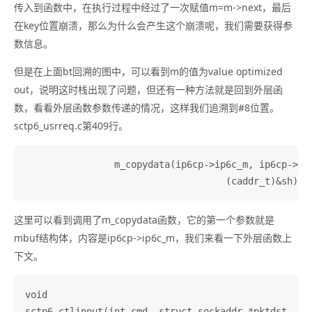
传入到函数中，在执行过程中经过了一次赋值m=m->next，最后
在key位置崩溃，那么为什么会产生这个崩溃呢，我们需要获得参
数信息。
但是在上面bt回溯的图中，可以看到m的值为value optimized
out，说明这时栈出现了问题，但还有一种方法就是回到外层函
数，看看外层函数参数传递的情况，这样我们追溯到#8位置。
sctp6_usrreq.c第409行。
		m_copydata(ip6cp->ip6c_m, ip6cp->ip6c_off, sizeof(sh),

这里可以看到调用了m_copydata函数，它的第一个参数就是
mbuf结构体，内容是ip6cp->ip6c_m，我们来看一下外层函数上
下文。
void

sctp6_ctlinput(int cmd, struct sockaddr *pktdst, voi