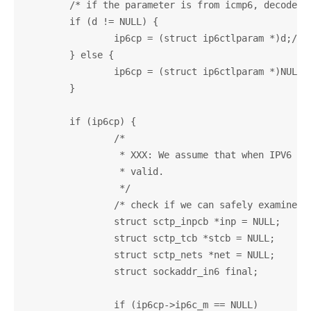
	/* if the parameter is from icmp6, decode it. */

	if (d != NULL) {

		ip6cp = (struct ip6ctlparam *)d;//赋值关键语句

	} else {

		ip6cp = (struct ip6ctlparam *)NULL;

	}

	if (ip6cp) {

		/*

		 * XXX: We assume that when IPV6 is non NULL, M and OFF are

		 * valid.

		 */

		/* check if we can safely examine src and dst ports */

		struct sctp_inpcb *inp = NULL;

		struct sctp_tcb *stcb = NULL;

		struct sctp_nets *net = NULL;

		struct sockaddr_in6 final;

		if (ip6cp->ip6c_m == NULL)
