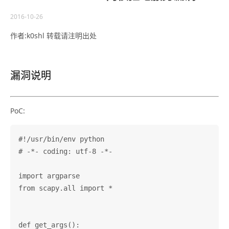
2016-10-26
作者:k0shl 转载请注明出处
漏洞说明
PoC:
#!/usr/bin/env python

# -*- coding: utf-8 -*-

import argparse

from scapy.all import *

def get_args():
