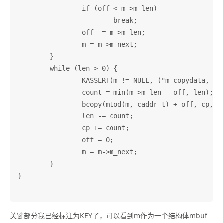
		if (off < m->m_len)

			break;

		off -= m->m_len;

		m = m->m_next;

	}

	while (len > 0) {

		KASSERT(m != NULL, ("m_copydata, length > size of mbuf chain"));//KEY！！！！

		count = min(m->m_len - off, len);

		bcopy(mtod(m, caddr_t) + off, cp, count);

		len -= count;

		cp += count;

		off = 0;

		m = m->m_next;

	}

}

关键部分我已经标注为KEY了，可以看到m作为一个结构体mbuf