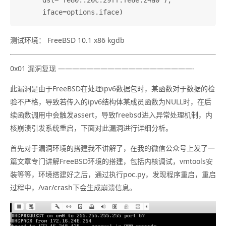
      dst='fe80::20c:29ff:fe6e:24a0'),

测试环境： FreeBSD 10.1 x86 kgdb
0x01 漏洞复现 ———————————————————-
此漏洞是由于FreeBSD在处理ipv6数据包时，某函数对于数据的检
验不严格，导致若传入的ipv6结构体某成员函数为NULL时，在后
续函数调用中会触发assert，导致freebsd进入异常处理机制，内
核崩溃引发系统重启，下面对此漏洞进行详细分析。
首先对于漏洞环境的搭建我不讲解了，在我的微信公众号上发了一
篇文章专门讲解FreeBSD环境的搭建，包括内核调试，vmtools安
装等等，环境搭建好之后，通过执行poc.py，发现程序重启，重启
过程中，/var/crash下会生成崩溃信息。