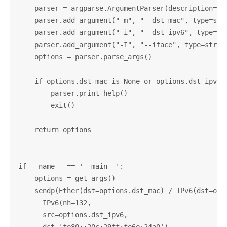
    parser = argparse.ArgumentParser(description='#'
    parser.add_argument("-m", "--dst_mac", type=str,
    parser.add_argument("-i", "--dst_ipv6", type=str
    parser.add_argument("-I", "--iface", type=str, h
    options = parser.parse_args()

    if options.dst_mac is None or options.dst_ipv6 i
        parser.print_help()

        exit()

    return options

if __name__ == '__main__':

    options = get_args()

    sendp(Ether(dst=options.dst_mac) / IPv6(dst=opti
      IPv6(nh=132,

      src=options.dst_ipv6,
