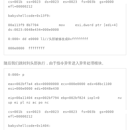
cs=001b  ss=0023  ds=0023  es=0023  fs=003b  gs=0000             
efl=00000212

babyshellcode+0x13f9:

00a113f9 8b7704          mov     esi,dword ptr [edi+4] 
ds:0023:0048e434=000e0000

0:000> dd e0000 l1//头部被修改成0xffffffff

随后我们跳转到头部执行，由于指令异常进入异常处理模块。
0:000> p

eax=002bf7a4 ebx=00000000 ecx=000e0000 edx=68bc1100 
esi=000e0000 edi=0048e430

eip=00a11404 esp=002bf794 ebp=002bf824 iopl=0         nv 
up ei pl nz ac po nc

cs=001b  ss=0023  ds=0023  es=0023  fs=003b  gs=0000             
efl=00000212

babyshellcode+0x1404:
