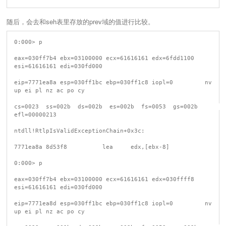
随后，会去和seh表里存放的prev域的值进行比较。
0:000> p

eax=030ff7b4 ebx=03100000 ecx=61616161 edx=6fdd1100 
esi=61616161 edi=030fd000

eip=7771ea8a esp=030ff1bc ebp=030ff1c8 iopl=0         nv 
up ei pl nz ac po cy

cs=0023  ss=002b  ds=002b  es=002b  fs=0053  gs=002b             
efl=00000213

ntdll!RtlpIsValidExceptionChain+0x3c:

7771ea8a 8d53f8          lea     edx,[ebx-8]

0:000> p

eax=030ff7b4 ebx=03100000 ecx=61616161 edx=030ffff8 
esi=61616161 edi=030fd000

eip=7771ea8d esp=030ff1bc ebp=030ff1c8 iopl=0         nv 
up ei pl nz ac po cy
