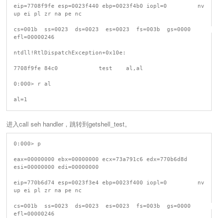
eip=7708f9fe esp=0023f440 ebp=0023f4b0 iopl=0         nv 
up ei pl zr na pe nc

cs=001b  ss=0023  ds=0023  es=0023  fs=003b  gs=0000             
efl=00000246

ntdll!RtlDispatchException+0x10e:

7708f9fe 84c0            test    al,al

0:000> r al

进入call seh handler，跳转到getshell_test。
0:000> p

eax=00000000 ebx=00000000 ecx=73a791c6 edx=770b6d8d 
esi=00000000 edi=00000000

eip=770b6d74 esp=0023f3e4 ebp=0023f400 iopl=0         nv 
up ei pl zr na pe nc

cs=001b  ss=0023  ds=0023  es=0023  fs=003b  gs=0000             
efl=00000246
