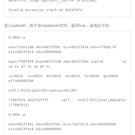
0016fcf8: scmgr!getshell_test+0 (67bc1100)

进入safeseh，由于在nosafeseh空间，返回true，该地址可信。
0:000> p

eax=72b61100 ebx=0023f99c ecx=0023f424 edx=770b6c74 
esi=0023f4c8 edi=00000000

eip=7708f9f9 esp=0023f438 ebp=0023f4b0 iopl=0         nv 
up ei pl nz na pe nc

cs=001b  ss=0023  ds=0023  es=0023  fs=003b  gs=0000             
efl=00000206

ntdll!RtlDispatchException+0x109:

7708f9f9 e815feffff      call    ntdll!RtlIsValidHandler 
(7708f813)

0:000> p

eax=0023f401 ebx=0023f99c ecx=73a791c6 edx=00000000 
esi=0023f4c8 edi=00000000
