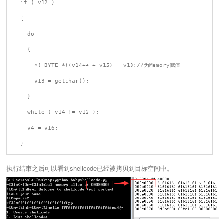
  if ( v12 )

  {

    do

    {

      *(_BYTE *)(v14++ + v15) = v13;//为Memory赋值

      v13 = getchar();

    }

    while ( v14 != v12 );

    v4 = v16;

执行结束之后可以看到shellcode已经被拷贝到目标空间中。