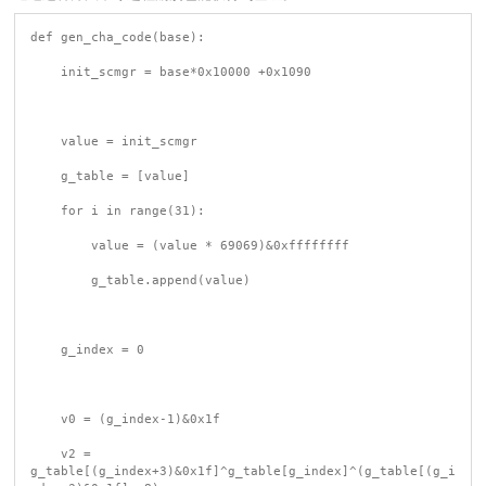
def gen_cha_code(base):

    init_scmgr = base*0x10000 +0x1090

    value = init_scmgr

    g_table = [value]

    for i in range(31):

        value = (value * 69069)&0xffffffff

        g_table.append(value)

    g_index = 0

    v0 = (g_index-1)&0x1f

    v2 = 
g_table[(g_index+3)&0x1f]^g_table[g_index]^(g_table[(g_i