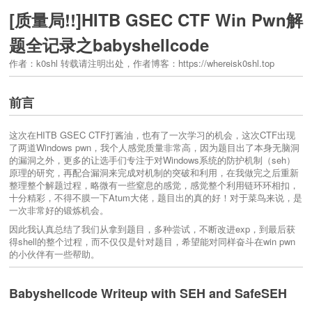
[质量局!!]HITB GSEC CTF Win Pwn解
题全记录之babyshellcode
作者：k0shl 转载请注明出处，作者博客：https://whereisk0shl.top
前言
这次在HITB GSEC CTF打酱油，也有了一次学习的机会，这次CTF出现
了两道Windows pwn，我个人感觉质量非常高，因为题目出了本身无脑洞
的漏洞之外，更多的让选手们专注于对Windows系统的防护机制（seh）
原理的研究，再配合漏洞来完成对机制的突破和利用，在我做完之后重新
整理整个解题过程，略微有一些窒息的感觉，感觉整个利用链环环相扣，
十分精彩，不得不膜一下Atum大佬，题目出的真的好！对于菜鸟来说，是
一次非常好的锻炼机会。
因此我认真总结了我们从拿到题目，多种尝试，不断改进exp，到最后获
得shell的整个过程，而不仅仅是针对题目，希望能对同样奋斗在win pwn
的小伙伴有一些帮助。
Babyshellcode Writeup with SEH and SafeSEH