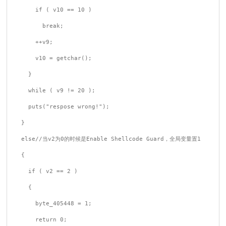
      if ( v10 == 10 )

        break;

      ++v9;

      v10 = getchar();

    }

    while ( v9 != 20 );

    puts("respose wrong!");

  }

  else//当v2为0的时候是Enable Shellcode Guard，全局变量置1

  {

    if ( v2 == 2 )

    {

      byte_405448 = 1;

      return 0;
