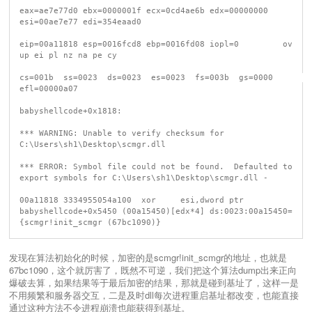
eax=ae7e77d0 ebx=0000001f ecx=0cd4ae6b edx=00000000 
esi=00ae7e77 edi=354eaad0

eip=00a11818 esp=0016fcd8 ebp=0016fd08 iopl=0         ov 
up ei pl nz na pe cy

cs=001b  ss=0023  ds=0023  es=0023  fs=003b  gs=0000             
efl=00000a07

babyshellcode+0x1818:

*** WARNING: Unable to verify checksum for 
C:\Users\sh1\Desktop\scmgr.dll

*** ERROR: Symbol file could not be found.  Defaulted to 
export symbols for C:\Users\sh1\Desktop\scmgr.dll - 

00a11818 3334955054a100  xor     esi,dword ptr 
babyshellcode+0x5450 (00a15450)[edx*4] ds:0023:00a15450=
发现在算法初始化的时候，加密的是scmgr!init_scmgr的地址，也就是
67bc1090，这个就厉害了，既然不可逆，我们把这个算法dump出来正向
爆破去算，如果结果等于最后加密的结果，那就是碰到基址了，这样一是
不用频繁和服务器交互，二是及时dll每次进程重启基址都改变，也能直接
通过这种方法不令进程崩溃也能获得到基址。