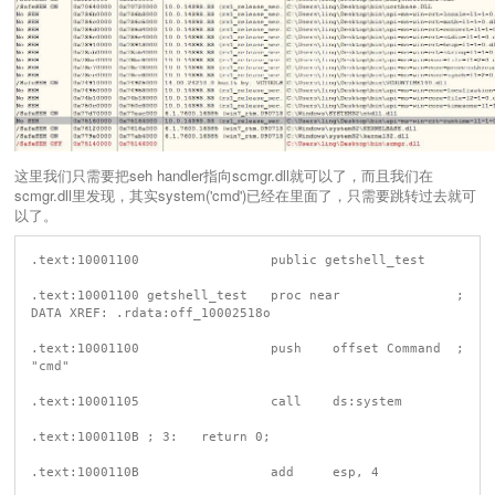
这里我们只需要把seh handler指向scmgr.dll就可以了，而且我们在
scmgr.dll里发现，其实system('cmd')已经在里面了，只需要跳转过去就可
以了。
.text:10001100                 public getshell_test

.text:10001100 getshell_test   proc near               ; 
DATA XREF: .rdata:off_10002518o

.text:10001100                 push    offset Command  ; 
"cmd"

.text:10001105                 call    ds:system

.text:1000110B ; 3:   return 0;

.text:1000110B                 add     esp, 4
