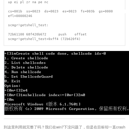
up ei pl zr na pe nc

cs=001b  ss=0023  ds=0023  es=0023  fs=003b  gs=0000             
efl=00000246

scmgr!getshell_test:

72b61100 68f420b672      push    offset 
到这里利用就完整了吗？我们在win7下没问题了，但是在目标却一直crash