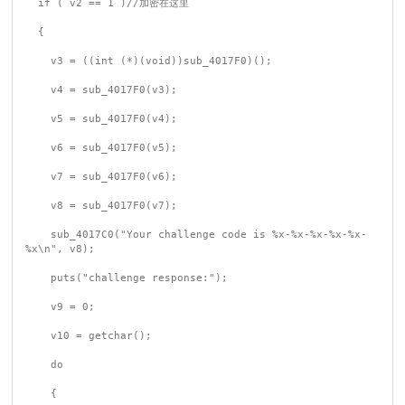
  if ( v2 == 1 )//加密在这里

  {

    v3 = ((int (*)(void))sub_4017F0)();

    v4 = sub_4017F0(v3);

    v5 = sub_4017F0(v4);

    v6 = sub_4017F0(v5);

    v7 = sub_4017F0(v6);

    v8 = sub_4017F0(v7);

    sub_4017C0("Your challenge code is %x-%x-%x-%x-%x-
%x\n", v8);

    puts("challenge response:");

    v9 = 0;

    v10 = getchar();

    do

    {
