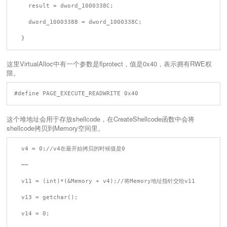
    result = dword_1000338C;

    dword_10003388 = dword_1000338C;

这里VirtualAlloc中有一个参数是flprotect，值是0x40，表示拥有RWE权
限。
这个堆地址会用于存放shellcode，在CreateShellcode函数中会将
shellcode拷贝到Memory空间里。
  v4 = 0;//v4在最开始拷贝的时候值是0

  ⋯⋯

  v11 = (int)*(&Memory + v4);//将Memory地址指针交给v11

  v13 = getchar();

  v14 = 0;
