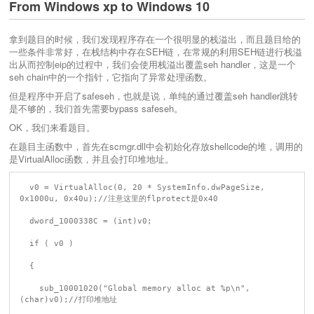
From Windows xp to Windows 10
拿到题目的时候，我们发现程序存在一个很明显的栈溢出，而且题目给的
一些条件非常好，在栈结构中存在SEH链，在常规的利用SEH链进行栈溢
出从而控制eip的过程中，我们会使用栈溢出覆盖seh handler，这是一个
seh chain中的一个指针，它指向了异常处理函数。
但是程序中开启了safeseh，也就是说，单纯的通过覆盖seh handler跳转
是不够的，我们首先需要bypass safeseh。
OK，我们来看题目。
在题目主函数中，首先在scmgr.dll中会初始化存放shellcode的堆，调用的
是VirtualAlloc函数，并且会打印堆地址。
  v0 = VirtualAlloc(0, 20 * SystemInfo.dwPageSize, 
0x1000u, 0x40u);//注意这里的flprotect是0x40

  dword_1000338C = (int)v0;

  if ( v0 )

  {

    sub_10001020("Global memory alloc at %p\n", 
(char)v0);//打印堆地址
