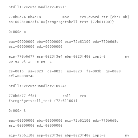
ntdll!ExecuteHandler2+0x21:

770b6d74 8b4d18          mov     ecx,dword ptr [ebp+18h] 
ss:0023:0023f418={scmgr!getshell_test (72b61100)}

0:000> p

eax=00000000 ebx=00000000 ecx=72b61100 edx=770b6d8d 
esi=00000000 edi=00000000

eip=770b6d77 esp=0023f3e4 ebp=0023f400 iopl=0         nv 
up ei pl zr na pe nc

cs=001b  ss=0023  ds=0023  es=0023  fs=003b  gs=0000             
efl=00000246

ntdll!ExecuteHandler2+0x24:

770b6d77 ffd1            call    ecx 
{scmgr!getshell_test (72b61100)}

0:000> t

eax=00000000 ebx=00000000 ecx=72b61100 edx=770b6d8d 
esi=00000000 edi=00000000

eip=72b61100 esp=0023f3e0 ebp=0023f400 iopl=0         nv 