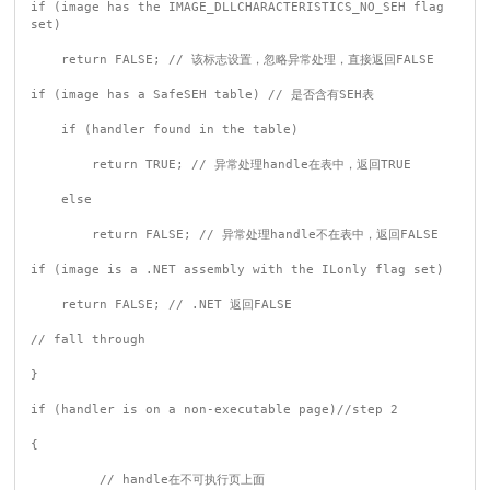
if (image has the IMAGE_DLLCHARACTERISTICS_NO_SEH flag 
set)

    return FALSE; // 该标志设置，忽略异常处理，直接返回FALSE

if (image has a SafeSEH table) // 是否含有SEH表

    if (handler found in the table)

        return TRUE; // 异常处理handle在表中，返回TRUE

    else

        return FALSE; // 异常处理handle不在表中，返回FALSE

if (image is a .NET assembly with the ILonly flag set)

    return FALSE; // .NET 返回FALSE

// fall through

}

if (handler is on a non-executable page)//step 2

{

         // handle在不可执行页上面
