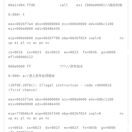
00a11404 ffd6            call    esi {000e0000}//跳转到堆

0:000> t

eax=002bf7a4 ebx=00000000 ecx=000e0000 edx=68bc1100 
esi=000e0000 edi=0048e430

eip=000e0000 esp=002bf790 ebp=002bf824 iopl=0         nv 
up ei pl nz ac po nc

cs=001b  ss=0023  ds=0023  es=0023  fs=003b  gs=0000             
efl=00000212

000e0000 ff              ???//异常指令

0:000> p//进入异常处理模块

(20f90.20f9c): Illegal instruction - code c000001d 
(first chance)

eax=002bf7a4 ebx=00000000 ecx=000e0000 edx=68bc1100 
esi=000e0000 edi=0048e430

eip=770b6bc9 esp=002bf340 ebp=002bf824 iopl=0         nv 
up ei pl nz ac po nc

cs=001b  ss=0023  ds=0023  es=0023  fs=003b  gs=0000             