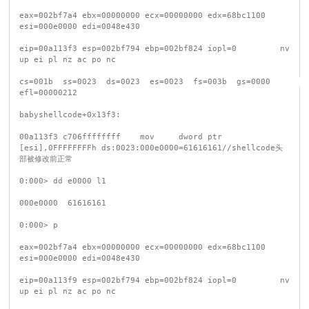
eax=002bf7a4 ebx=00000000 ecx=00000000 edx=68bc1100 
esi=000e0000 edi=0048e430

eip=00a113f3 esp=002bf794 ebp=002bf824 iopl=0         nv 
up ei pl nz ac po nc

cs=001b  ss=0023  ds=0023  es=0023  fs=003b  gs=0000             
efl=00000212

babyshellcode+0x13f3:

00a113f3 c706ffffffff    mov     dword ptr 
[esi],0FFFFFFFFh ds:0023:000e0000=61616161//shellcode头
部被修改前正常

0:000> dd e0000 l1

000e0000  61616161 

0:000> p

eax=002bf7a4 ebx=00000000 ecx=00000000 edx=68bc1100 
esi=000e0000 edi=0048e430

eip=00a113f9 esp=002bf794 ebp=002bf824 iopl=0         nv 
up ei pl nz ac po nc
