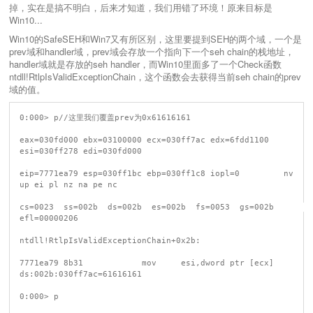
掉，实在是搞不明白，后来才知道，我们用错了环境！原来目标是
Win10...
Win10的SafeSEH和Win7又有所区别，这里要提到SEH的两个域，一个是
prev域和handler域，prev域会存放一个指向下一个seh chain的栈地址，
handler域就是存放的seh handler，而Win10里面多了一个Check函数
ntdll!RtlpIsValidExceptionChain，这个函数会去获得当前seh chain的prev
域的值。
0:000> p//这里我们覆盖prev为0x61616161

eax=030fd000 ebx=03100000 ecx=030ff7ac edx=6fdd1100 
esi=030ff278 edi=030fd000

eip=7771ea79 esp=030ff1bc ebp=030ff1c8 iopl=0         nv 
up ei pl nz na pe nc

cs=0023  ss=002b  ds=002b  es=002b  fs=0053  gs=002b             
efl=00000206

ntdll!RtlpIsValidExceptionChain+0x2b:

7771ea79 8b31            mov     esi,dword ptr [ecx]  
ds:002b:030ff7ac=61616161

0:000> p
