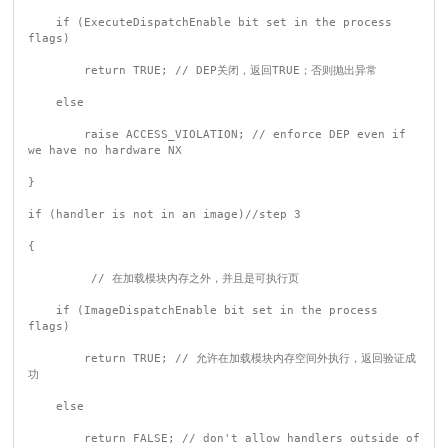
    if (ExecuteDispatchEnable bit set in the process 
flags)

        return TRUE; // DEP关闭，返回TRUE；否则抛出异常

    else

        raise ACCESS_VIOLATION; // enforce DEP even if 
we have no hardware NX

}

if (handler is not in an image)//step 3

{

         // 在加载模块内存之外，并且是可执行页

    if (ImageDispatchEnable bit set in the process 
flags)

        return TRUE; // 允许在加载模块内存空间外执行，返回验证成
功

    else

        return FALSE; // don't allow handlers outside of 