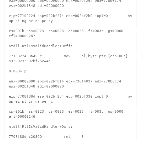
eax=00000000 ebx=000e0000 ecx=002bf254 edx=770b6c74 
esi=002bf348 edi=00000000

eip=77100224 esp=002bf274 ebp=002bf2b0 iopl=0         nv 
up ei ng nz na pe cy

cs=001b  ss=0023  ds=0023  es=0023  fs=003b  gs=0000             
efl=00000287

ntdll!RtlIsValidHandler+0xff:

77100224 8a450c          mov     al,byte ptr [ebp+0Ch]      
ss:0023:002bf2bc=4d

0:000> p

eax=00000000 ebx=002bf814 ecx=736f4037 edx=770b6c74 
esi=002bf348 edi=00000000

eip=7708f88d esp=002bf2b4 ebp=002bf330 iopl=0         nv 
up ei pl zr na pe nc

cs=001b  ss=0023  ds=0023  es=0023  fs=003b  gs=0000             
efl=00000246

ntdll!RtlIsValidHandler+0xfc:

7708f88d c20800          ret     8
