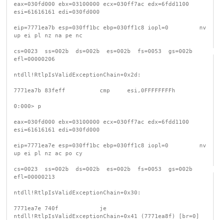
eax=030fd000 ebx=03100000 ecx=030ff7ac edx=6fdd1100 
esi=61616161 edi=030fd000

eip=7771ea7b esp=030ff1bc ebp=030ff1c8 iopl=0         nv 
up ei pl nz na pe nc

cs=0023  ss=002b  ds=002b  es=002b  fs=0053  gs=002b             
efl=00000206

ntdll!RtlpIsValidExceptionChain+0x2d:

7771ea7b 83feff          cmp     esi,0FFFFFFFFh

0:000> p

eax=030fd000 ebx=03100000 ecx=030ff7ac edx=6fdd1100 
esi=61616161 edi=030fd000

eip=7771ea7e esp=030ff1bc ebp=030ff1c8 iopl=0         nv 
up ei pl nz ac po cy

cs=0023  ss=002b  ds=002b  es=002b  fs=0053  gs=002b             
efl=00000213

ntdll!RtlpIsValidExceptionChain+0x30:

7771ea7e 740f            je      