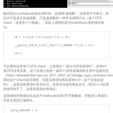
随后执行runshellcode指令的时候，会调用“虚函数”，这里用引号表示，其
实并不是真正的虚函数，只是虚函数的一种常见调用方法（做了CFG
check，这里有个小插曲），实际上调用的是VirtualAlloc出来的堆的地
址。
    v4 = *(void (**)(void))(v1 + 4);

    __guard_check_icall_fptr(*(_DWORD *)(v1 + 4));

可以看到这里有个CFG check，之前我们一直以为环境是Win7，在Win7
里CFG没有实装，这个在我之前的一篇IE11浏览器漏洞的文章中也提到过
（https://whereisk0shl.top/cve_2017_0037_ie11&edge_type_confusion.h
因此这个Check是没用的，但是后来得知系统是Win10（这个后面会提
到），这里会检查指针是否合法，这里无论如何都会合法，因为v1+4位置
的值控制不了，这里就是指向堆地址。
这里跳转到堆地址后会由于shellcode头部4字节被修改，导致进入堆地址
后是无效的汇编指令。
  byte_405448 = 1;
